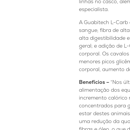
linhas no casco, alé
especialista.
A Guabitech L-Carb o
sangue; fibra de alt
alta digestibilidade
geral; e adição de L
corporal. Os cavalo
menores picos glicêm
corporal, aumento da
Benefícios –
“Nos úl
alimentação dos equ
incremento calórico n
concentrados para g
estar destes animais
uma redução da quan
fibras e óleo, o que 