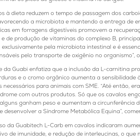
os à dieta reduzem o tempo de passagem dos carboi
 favorecendo a microbiota e mantendo a entrega de e
s ricas em forragens digestíveis promovem a recuper
o e de produção de vitaminas do complexo B, princip
 exclusivamente pela microbiota intestinal e é essen
nsáveis pelo transporte de oxigênio no organismo”, 
e da Guabi enfatiza que a inclusão da L-carnitina 
uras e o cromo orgânico aumenta a sensibilidade à 
es necessários para animais com SME. “Até então, er
índrome com outros produtos. Só que os cavalos en
 alguns ganham peso e aumentam a circunferência d
 desenvolver a Síndrome Metabólica Equina”, come
uso da Guabitech L-Carb em cavalos indicaram aume
tivo de imunidade, e redução de interleucinas, o que