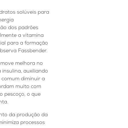
dratos solúveis para
nergia
ação dos padrões
almente a vitamina
cial para a formação
observa Fassbender.
promove melhora no
insulina, auxiliando
a comum diminuir a
gordam muito com
o pescoço, o que
nta.
nto da produção da
 minimiza processos