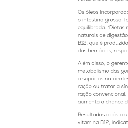
Os óleos incorporad
o intestino grosso,
equilibrada. “Dieta
naturais de digestã
B12, que é produzida
das hemácias, respo
Além disso, o gerent
metabolismo das gord
a suprir os nutrient
ração ou tratar a s
ração convencional,
aumenta a chance de
Resultados após o 
vitamina B12, indica