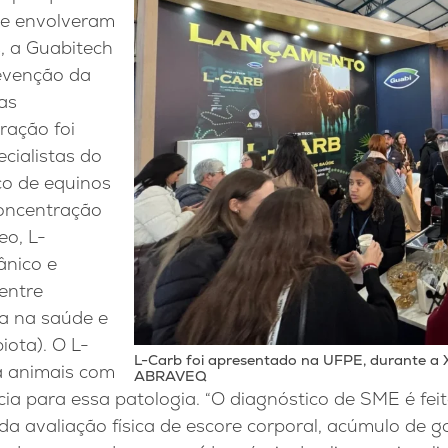
ue envolveram
, a Guabitech
revenção da
as
ração foi
cialistas do
o de equinos
concentração
leo, L-
ânico e
 entre
da na saúde e
iota). O L-
L-Carb foi apresentado na UFPE, durante a 
a animais com
ABRAVEQ
a para essa patologia. “O diagnóstico de SME é fei
r da avaliação física de escore corporal, acúmulo de 