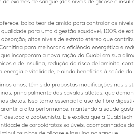
m de exames de sangue (dos níveis de glicose e insulin
ferece: baixo teor de amido para controlar os nívei
a qualidade para uma digestão saudável; 100% de ext
 e absorção; altos níveis de extrato etéreo que contr
-Carnitina para melhorar a eficiência energética e red
s que incorporam a nova ração da Guabi em sua ali
icos e de insulina, redução do risco de laminite, con
 energia e vitalidade, e ainda benefícios à saúde do
timos anos, têm sido propostas modificações nos sis
inos, principalmente dos cavalos atletas, que dem
as dietas. Isso torna essencial o uso de fibra digestí
arantir a alta performance, mantendo a saúde gastr
”, destaca o zootecnista. Ele explica que a Guabitec
tidade de carboidratos solúveis, acompanhados da 
diminui os picos de glicose e insulina no sangue.