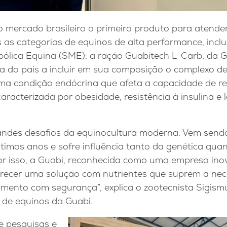
o mercado brasileiro o primeiro produto para atende
s as categorias de equinos de alta performance, incl
lica Equina (SME): a ração Guabitech L-Carb, da G
a do país a incluir em sua composição o complexo d
ma condição endócrina que afeta a capacidade de reg
caracterizada por obesidade, resistência à insulina e
ndes desafios da equinocultura moderna. Vem send
timos anos e sofre influência tanto da genética qua
Por isso, a Guabi, reconhecida como uma empresa in
ferecer uma solução com nutrientes que suprem a ne
dimento com segurança”, explica o zootecnista Sigis
 de equinos da Guabi.
e pesquisas e