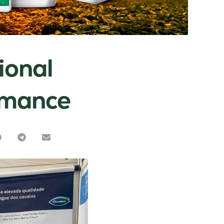
ional
rmance