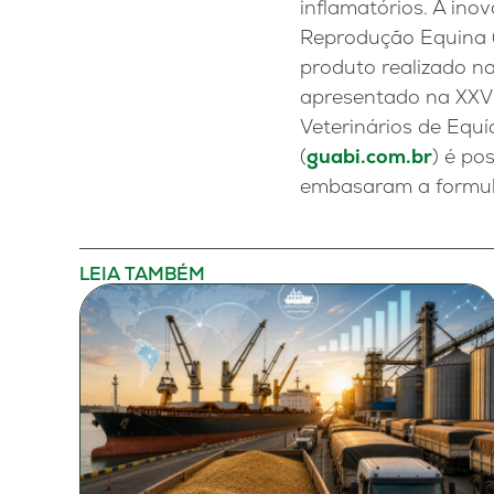
inflamatórios. A ino
Reprodução Equina (
produto realizado n
apresentado na XXV 
Veterinários de Equí
(
guabi.com.br
) é po
embasaram a formul
LEIA TAMBÉM