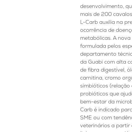
desenvolvimento, q
mais de 200 cavalos
L-Carb auxilia na p
ocorrência de doenç
metabólicas. A nova 
formulada pelos espe
departamento técnic
da Guabi com alta 
de fibra digestível, ó
carnitina, cromo org
simbióticos (relação
probióticos que aju
bem-estar da microb
Carb é indicado par
SME ou com tendênci
veterinários a parti