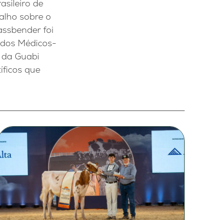
asileiro de
alho sobre o
assbender foi
 dos Médicos-
e da Guabi
íficos que