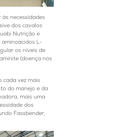
r às necessidades
usive dos cavalos
uabi Nutrição e
e aminoácidos L-
ular os níveis de
 laminite (doença nos
o cada vez mais
nto do manejo e da
ovadora, mais uma
cessidade dos
mundo Fassbender,