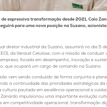
o de expressiva transformação desde 2021, Caio Zana
seguirá para uma nova posição na Suzano, acionist
al diretor industrial da Suzano, assumirá no dia 5 de
(CEO), da Veracel Celulose, com a missão de conduzi
empresa, focada em desempenho, inovação e sustent
do, que ocupará um cargo de comando na Suzano.
são vem sendo conduzido de forma conjunta e planej
ando a continuidade das prioridades estratégicas da
 cultura pautada em excelência operacional e cuida
 Zanardo impulsionou uma importante evolução cultu
 em competitividade operacional, transformação digi