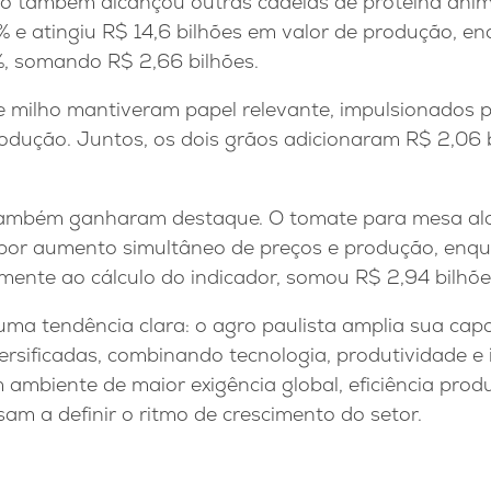
o também alcançou outras cadeias de proteína anima
% e atingiu R$ 14,6 bilhões em valor de produção, e
, somando R$ 2,66 bilhões.
 e milho mantiveram papel relevante, impulsionados
rodução. Juntos, os dois grãos adicionaram R$ 2,06 
ambém ganharam destaque. O tomate para mesa al
o por aumento simultâneo de preços e produção, enqu
mente ao cálculo do indicador, somou R$ 2,94 bilhõe
uma tendência clara: o agro paulista amplia sua cap
ersificadas, combinando tecnologia, produtividade e
 ambiente de maior exigência global, eficiência produ
am a definir o ritmo de crescimento do setor.