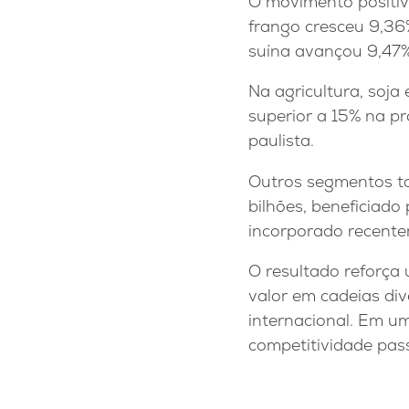
O movimento positiv
frango cresceu 9,36
suína avançou 9,47%
Na agricultura, soja
superior a 15% na p
paulista.
Outros segmentos t
bilhões, beneficiad
incorporado recente
O resultado reforça 
valor em cadeias div
internacional. Em um
competitividade pass