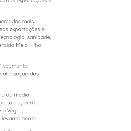
ada das exportações e
mercados mais
ssas exportações e
ecnologia, sanidade,
raldo Melo Filho,
 O segmento
 valorização dos
ima da média
para o segmento.
so Vegro,
o levantamento.