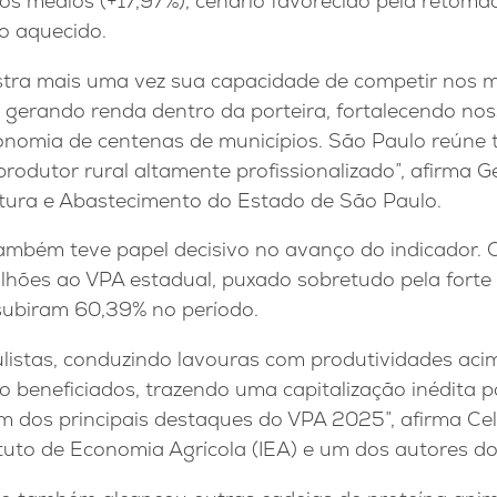
os médios (+17,97%), cenário favorecido pela retom
o aquecido.
stra mais uma vez sua capacidade de competir nos 
 gerando renda dentro da porteira, fortalecendo no
omia de centenas de municípios. São Paulo reúne t
rodutor rural altamente profissionalizado”, afirma Ge
ultura e Abastecimento do Estado de São Paulo.
também teve papel decisivo no avanço do indicador.
ilhões ao VPA estadual, puxado sobretudo pela forte
subiram 60,39% no período.
aulistas, conduzindo lavouras com produtividades ac
o beneficiados, trazendo uma capitalização inédita 
m dos principais destaques do VPA 2025”, afirma Cel
ituto de Economia Agrícola (IEA) e um dos autores d