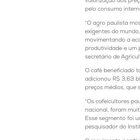
valorização dos preç
pelo consumo intern
“O agro paulista mo
exigentes do mundo,
movimentando a econ
produtividade e um p
secretário de Agric
O café beneficiado 
adicionou R$ 3,63 b
preços médios, que 
“Os cafeicultores p
nacional, foram muit
Esse segmento foi u
pesquisador do Inst