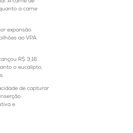
l. A carne de
nquanto a carne
 por expansão
bilhões ao VPA
cançou R$ 3,16
anto o eucalipto,
s.
acidade de capturar
 inserção
tiva e