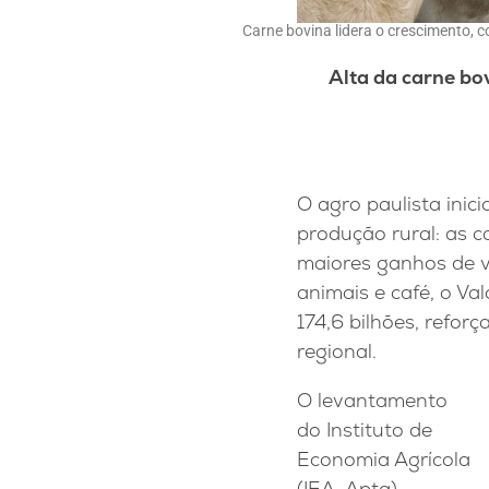
Carne bovina lidera o crescimento, 
Alta da carne bo
O agro paulista ini
produção rural: as 
maiores ganhos de va
animais e café, o V
174,6 bilhões, refo
regional.
O levantamento
do Instituto de
Economia Agrícola
(IEA-Apta),