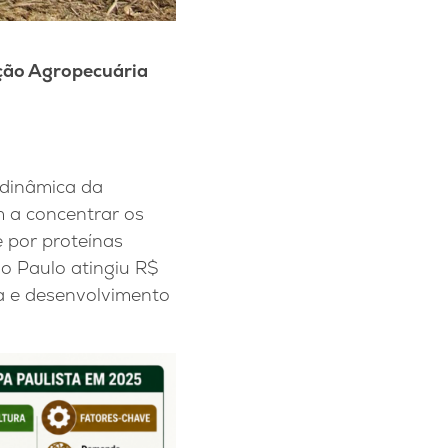
ução Agropecuária
 dinâmica da
 a concentrar os
 por proteínas
o Paulo atingiu R$
da e desenvolvimento