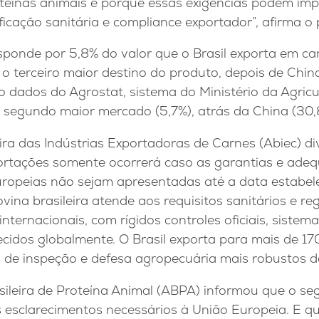
oteínas animais e porque essas exigências podem im
ificação sanitária e compliance exportador”, afirma o
sponde por 5,8% do valor que o Brasil exporta em ca
o terceiro maior destino do produto, depois de Chin
 dados do Agrostat, sistema do Ministério da Agricu
o segundo maior mercado (5,7%), atrás da China (30,
ira das Indústrias Exportadoras de Carnes (Abiec) d
rtações somente ocorrerá caso as garantias e adeq
ropeias não sejam apresentadas até a data estabelec
vina brasileira atende aos requisitos sanitários e re
nternacionais, com rígidos controles oficiais, sistem
cidos globalmente. O Brasil exporta para mais de 17
 de inspeção e defesa agropecuária mais robustos 
sileira de Proteína Animal (ABPA) informou que o s
 esclarecimentos necessários à União Europeia. E qu