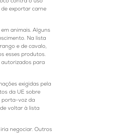
loco contra o uso
o de exportar carne
s em animais. Alguns
cimento. Na lista
rango e de cavalo,
dos esses produtos.
 autorizados para
ações exigidas pela
tos da UE sobre
a porta-voz da
e voltar à lista
iria negociar. Outros