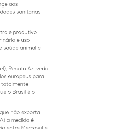
ange aos
dades sanitárias
ntrole produtivo
inário e uso
e saúde animal e
el), Renato Azevedo,
 dos europeus para
é totalmente
ue o Brasil é o
 que não exporta
A) a medida é
io entre Mercosul e