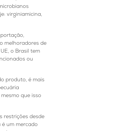
microbianos
: virginiamicina,
mportação,
mo melhoradores de
 UE, o Brasil tem
encionados ou
do produto, é mais
ecuária
r, mesmo que isso
s restrições desde
ia é um mercado