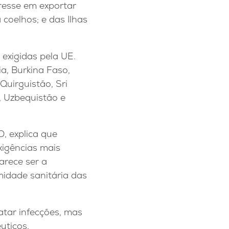
resse em exportar
 coelhos; e das Ilhas
 exigidas pela UE.
ia, Burkina Faso,
 Quirguistão, Sri
a, Uzbequistão e
, explica que
xigências mais
arece ser a
midade sanitária das
atar infecções, mas
uticos,