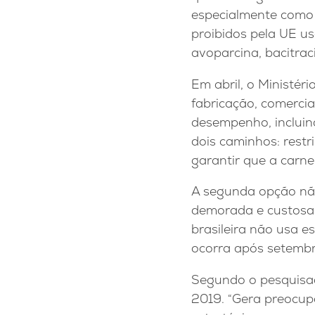
especialmente como 
proibidos pela UE us
avoparcina, bacitraci
Em abril, o Ministér
fabricação, comerci
desempenho, incluind
dois caminhos: rest
garantir que a carn
A segunda opção não 
demorada e custosa
brasileira não usa e
ocorra após setembr
Segundo o pesquisad
2019. “Gera preocup