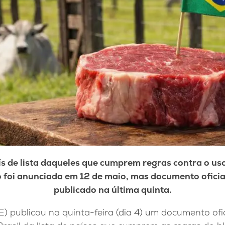
s de lista daqueles que cumprem regras contra o us
 foi anunciada em 12 de maio, mas documento oficia
publicado na última quinta.
) publicou na quinta-feira (dia 4) um documento ofi