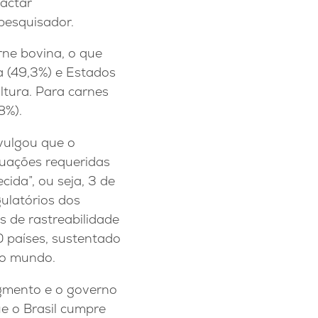
pactar
 pesquisador.
rne bovina, o que
a (49,3%) e Estados
ltura. Para carnes
8%).
ivulgou que o
uações requeridas
ida”, ou seja, 3 de
gulatórios dos
as de rastreabilidade
0 países, sustentado
do mundo.
egmento e o governo
e o Brasil cumpre