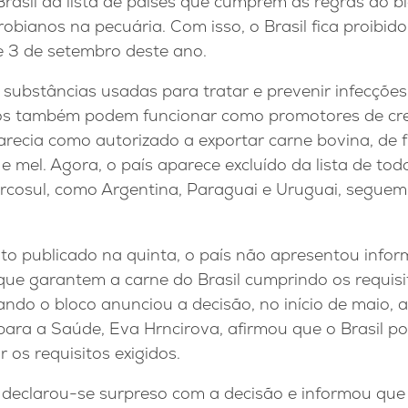
 Brasil da lista de países que cumprem as regras do b
robianos na pecuária. Com isso, o Brasil fica proibid
e 3 de setembro deste ano.
substâncias usadas para tratar e prevenir infecçõe
s também podem funcionar como promotores de cres
arecia como autorizado a exportar carne bovina, de f
 e mel. Agora, o país aparece excluído da lista de to
rcosul, como Argentina, Paraguai e Uruguai, seguem
 publicado na quinta, o país não apresentou inform
ue garantem a carne do Brasil cumprindo os requisi
ndo o bloco anunciou a decisão, no início de maio, 
ra a Saúde, Eva Hrncirova, afirmou que o Brasil pod
os requisitos exigidos.
 declarou-se surpreso com a decisão e informou que 