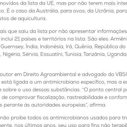
movidos da lista da UE, mas por não terem mais inte
o. É o caso da Austrália, para ovos; da Ucrânia, para
tos de aquicultura.
 país que saiu da lista por não apresentar informações
inclui 21 países e territórios na lista. São eles: Armên
, Guernsey, Índia, Indonésia, Irã, Quênia, República do
, Nigéria, Sérvia, Essuatíni, Tunísia, Tanzânia, Ugand
utor em Direito Agroambiental e advogado do VBSO
está ligada a um antimicrobiano específico, mas a e
e sobre o uso dessas substâncias. “O ponto central p
 de comprovar fiscalização, rastreabilidade e confor
 perante às autoridades europeias”, afirma.
 não proíbe todos os antimicrobianos usados para tr
mente, nos últimos anos, seu uso para fins não terapê