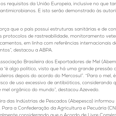
os requisitos da União Europeia, inclusive no que t
antimicrobianos. E isto serão demonstrado às autori
força que o país possui estruturas sanitárias e de co
s protocolos de rastreabilidade, monitoramento veter
camentos, em linha com referências internacionais d
ntos”, destacou a ABPA.
Associação Brasileira dos Exportadores de Mel (Abem
a “é algo político, visto que há uma grande pressão
ileiros depois do acordo do Mercosul”. “Para o mel, 
isco de uso excessivo de antibióticos, considerando q
de mel orgânico do mundo”, destacou Azevedo.
eira das Indústrias de Pescados (Abepesca) informou
 Para a Confederação da Agricultura e Pecuária (CN
palmente considerando que o Acordo de Livre Comérc