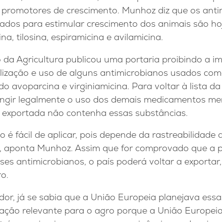
promotores de crescimento. Munhoz diz que os anti
ados para estimular crescimento dos animais são hoje
na, tilosina, espiramicina e avilamicina.
io da Agricultura publicou uma portaria proibindo a i
alização e uso de alguns antimicrobianos usados co
o avoparcina e virginiamicina. Para voltar à lista da
ringir legalmente o uso dos demais medicamentos m
e exportada não contenha essas substâncias.
é fácil de aplicar, pois depende da rastreabilidade 
, aponta Munhoz. Assim que for comprovado que a p
sses antimicrobianos, o país poderá voltar a exporta
o.
or, já se sabia que a União Europeia planejava essa
ação relevante para o agro porque a União Europe