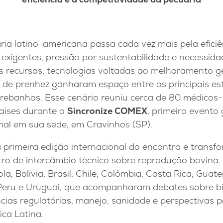
ia latino-americana passa cada vez mais pela eficiê
xigentes, pressão por sustentabilidade e necessida
s recursos, tecnologias voltadas ao melhoramento g
 de prenhez ganharam espaço entre as principais est
rebanhos. Esse cenário reuniu cerca de 80 médicos-
países durante o
Sincronize COMEX
, primeiro evento 
al em sua sede, em Cravinhos (SP).
a primeira edição internacional do encontro e trans
o de intercâmbio técnico sobre reprodução bovina.
la, Bolívia, Brasil, Chile, Colômbia, Costa Rica, Guat
Peru e Uruguai, que acompanharam debates sobre bi
cias regulatórias, manejo, sanidade e perspectivas 
ica Latina.