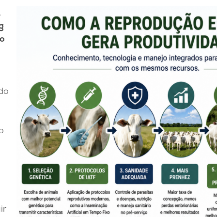
,
g
no
 do
o
ir