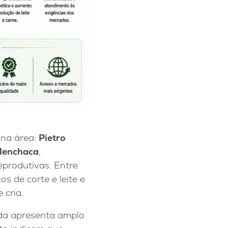
 na área:
Pietro
Menchaca
,
eprodutivas. Entre
s de corte e leite e
 cria.
nda apresenta amplo