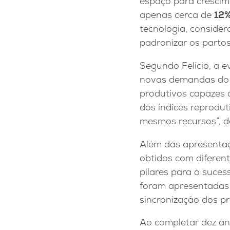
espaço para crescim
apenas cerca de
12%
tecnologia, consider
padronizar os parto
Segundo Felício, a e
novas demandas do 
produtivos capazes d
dos índices reprodut
mesmos recursos”, d
Além das apresentaç
obtidos com diferen
pilares para o suce
foram apresentadas 
sincronização dos pr
Ao completar dez a