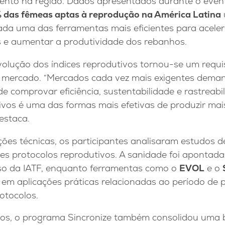
ento na região. Dados apresentados durante o even
 das fêmeas aptas à reprodução na América Latina
ada uma das ferramentas mais eficientes para aceler
s e aumentar a produtividade dos rebanhos.
volução dos índices reprodutivos tornou-se um requi
mercado. “Mercados cada vez mais exigentes dema
e comprovar eficiência, sustentabilidade e rastreabil
ivos é uma das formas mais efetivas de produzir mais
estaca.
ões técnicas, os participantes analisaram estudos d
tes protocolos reprodutivos. A sanidade foi aponta
sso da IATF, enquanto ferramentas como o
EVOL
e o
em aplicações práticas relacionadas ao período de p
otocolos.
nos, o programa Sincronize também consolidou uma 