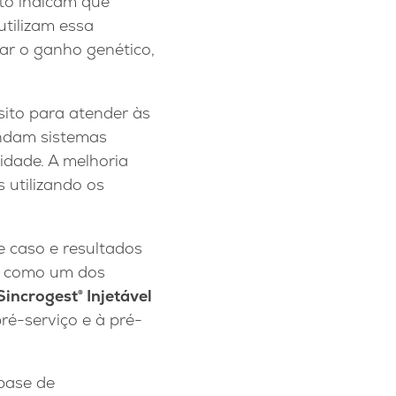
to indicam que
utilizam essa
ar o ganho genético,
sito para atender às
ndam sistemas
idade. A melhoria
 utilizando os
e caso e resultados
da como um dos
Sincrogest® Injetável
ré-serviço e à pré-
base de