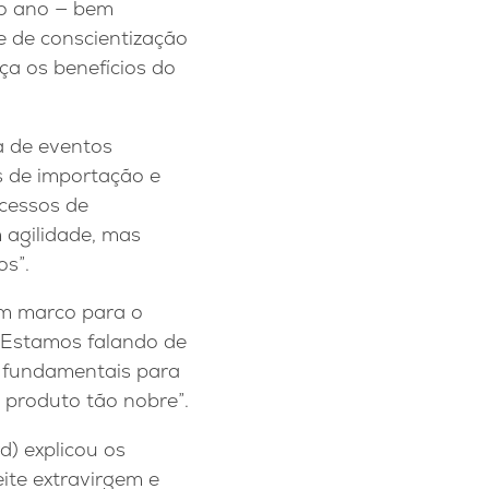
ao ano — bem
e de conscientização
ça os benefícios do
a de eventos
s de importação e
ocessos de
 agilidade, mas
s”.
 um marco para o
. “Estamos falando de
o fundamentais para
e produto tão nobre”.
d) explicou os
ite extravirgem e