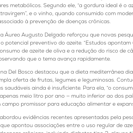
ares metabólicos. Segundo ele, “a gordura ideal é o az
xtravirgem”, e o vinho, quando consumido com mod
associado à prevenção de doenças crônicas.
ta Áureo Augusto Delgado reforçou que novas pesqu
o potencial preventivo do azeite. “Estudos apontam
onsumo de azeite de oliva e a redução do risco de câ
, observando que o tema avança rapidamente.
iana Del Bosco destacou que a dieta mediterrânea di
ampla oferta de frutas, legumes e leguminosas. Contu
saudáveis ainda é insuficiente. Para ela, “o consum
e apenas meio litro por ano — muito inferior ao dos pa
m campo promissor para educação alimentar e expan
abordou evidências recentes apresentadas pela pes
que apontou associações entre o uso regular de azei