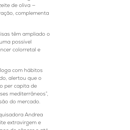
eite de oliva —
eração, complementa
isas têm ampliado o
 uma possível
ncer colorretal e
aloga com hábitos
do, alertou que o
o per capita de
íses mediterrâneos”,
são do mercado.
quisadora Andrea
te extravirgem e