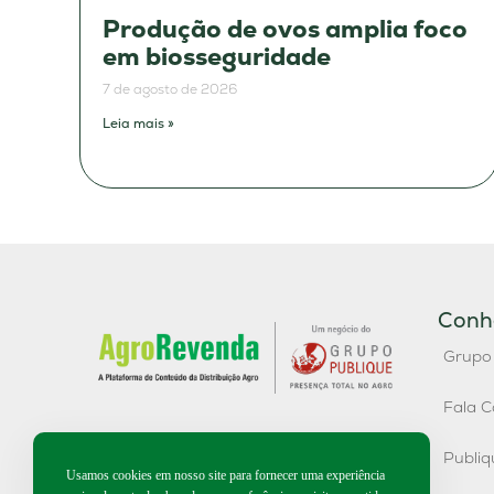
Produção de ovos amplia foco
em biosseguridade
7 de agosto de 2026
Leia mais »
Conh
Grupo
Fala C
Publi
Usamos cookies em nosso site para fornecer uma experiência