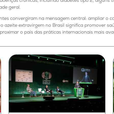
doenças crônicas, incluindo diabetes tipo 2, alguns t
ade geral.
ipantes convergiram na mensagem central: ampliar o 
 azeite extravirgem no Brasil significa promover saú
proximar o país das práticas internacionais mais av