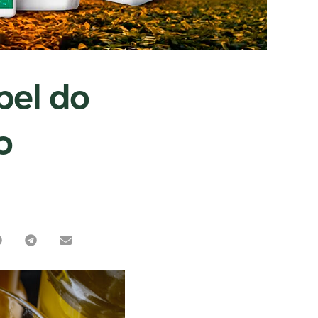
pel do
o