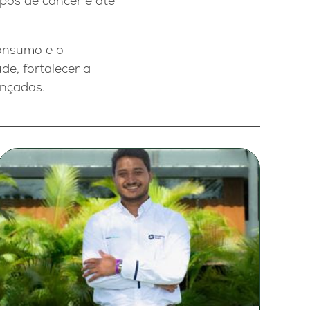
ipos de câncer e até
consumo e o
de, fortalecer a
ançadas.