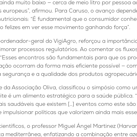
ainda muito baixo — cerca de meio litro por pessoa 
s europeus”, afirmou. Para Caruso, o avanço depend
nutricionais: “É fundamental que o consumidor conhe
to felizes em ver esse movimento ganhando força”.
oordenador-geral do VigiAgro, reforçou a importânci
imorar processos regulatórios. Ao comentar os fluxo
: “Esses encontros são fundamentais para que os pr
ação ocorram da forma mais eficiente possível — com
 segurança e a qualidade dos produtos agropecuário
te da Associação Oliva, classificou o simpósio como
zeite é um alimento estratégico para a saúde pública
is saudáveis que existem […] eventos como este sã
 e impulsionar políticas que valorizem ainda mais ess
ientíficos, o professor Miguel Ángel Martinez (Harvar
a mediterrânea, enfatizando a combinação entre aze