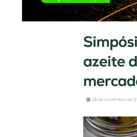
Simpósi
azeite 
mercado
14 de novembro de 