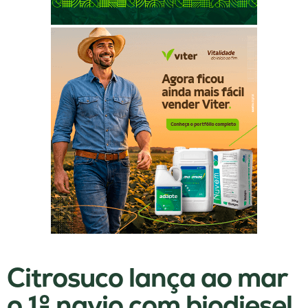
Citrosuco lança ao mar
o 1º navio com biodiesel