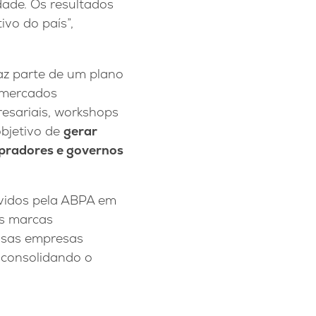
dade. Os resultados
vo do país”,
az parte de um plano
m mercados
resariais, workshops
objetivo de
gerar
mpradores e governos
idos pela ABPA em
as marcas
essas empresas
, consolidando o