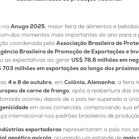
a na
Anuga 2025
, maior feira de alimentos e bebida
 um dos momentos mais importantes do ano para a 
pação coordenada pela
Associação Brasileira de Prot
gência Brasileira de Promoção de Exportações e In
ou as expectativas ao gerar
US$ 78,6 milhões em neg
 703 milhões em exportações ao longo dos próximo
ias
4 e 8 de outubro
, em
Colônia, Alemanha
, a feira
uropeu de carne de frango
, após a reabertura das i
etomada ocorreu depois de o país ter superado o úni
ogenicidade
em aves comerciais, comprovando sua efic
ça internacional nos padrões brasileiros de produçã
ndústrias exportadoras
representaram o país nos se
ial genético avícola
, ocupando um estande de
mais 