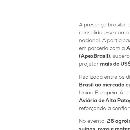
A presença brasileir
consolidou-se como
nacional. A partici
em parceria com a
A
(ApexBrasil)
, super
projetar
mais de US$
Realizada entre os d
Brasil ao mercado e
União Europeia. A r
Aviária de Alta Pat
reforçando a confian
No evento,
26 agroi
suínos, ovos e mater