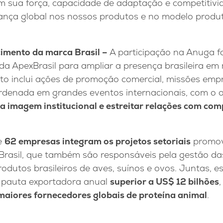
am sua força, capacidade de adaptação e competitivi
nça global nos nossos produtos e no modelo produti
cimento da marca Brasil –
A participação na Anuga f
da ApexBrasil para ampliar a presença brasileira e
eto inclui ações de promoção comercial, missões emp
ordenada em grandes eventos internacionais, com o 
 a imagem institucional e estreitar relações com co
e
62 empresas integram os projetos setoriais
promov
Brasil, que também são responsáveis pela gestão d
rodutos brasileiros de aves, suínos e ovos. Juntas, 
pauta exportadora anual
superior a US$ 12 bilhões
maiores fornecedores globais de proteína animal
.