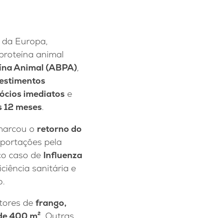
s da Europa,
proteína animal
eína Animal (ABPA)
,
vestimentos
ócios imediatos
e
s 12 meses
.
 marcou o
retorno do
mportações pela
co caso de
Influenza
iência sanitária e
o.
tores de
frango,
de 400 m²
. Outras