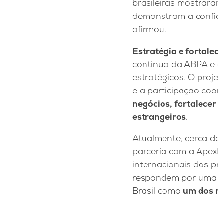
brasileiras mostrar
demonstram a confia
afirmou.
Estratégia e fortale
contínuo da ABPA e 
estratégicos. O proj
e a participação co
negócios, fortalecer
estrangeiros
.
Atualmente, cerca d
parceria com a Apex
internacionais dos p
respondem por uma 
Brasil como
um dos 