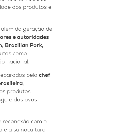
idade dos produtos e
i além da geração de
ores e autoridades
n, Brazilian Pork,
butos como
o nacional.
eparados pelo
chef
rasileira
,
dos produtos
ango e dos ovos
de reconexão com o
a e a suinocultura