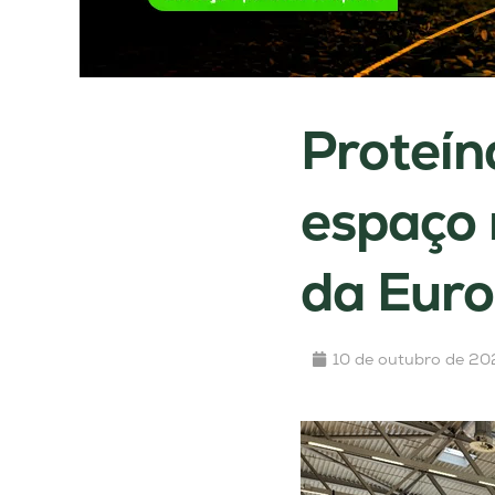
Proteín
espaço 
da Eur
10 de outubro de 20