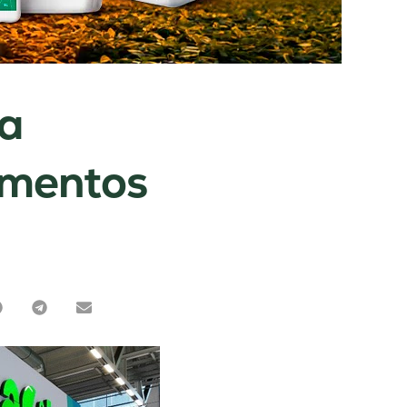
ta
limentos