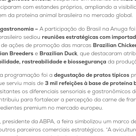
iciparam com estandes próprios, ampliando a visibil
m da proteína animal brasileira no mercado global.
 gastronomia –
A participação do Brasil na Anuga fo
rasileiro sediou
reuniões estratégicas com importad
m de ações de promoção das marcas
Brazilian Chicke
lian Breeders
e
Brazilian Duck
, que destacaram atri
ilidade, rastreabilidade e biossegurança
da produçã
a programação foi a
degustação de pratos típicos
pr
que serviu mais de
3 mil refeições à base de proteína b
itantes os diferenciais sensoriais e gastronômicos 
ntribuiu para fortalecer a percepção da carne de fr
gredientes premium no mercado europeu.
, presidente da ABPA, a feira simbolizou um marco 
tros parceiros comerciais estratégicos. “A avicultur