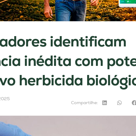
adores identificam
cia inédita com pote
vo herbicida biológi
2025
Compartilhe: