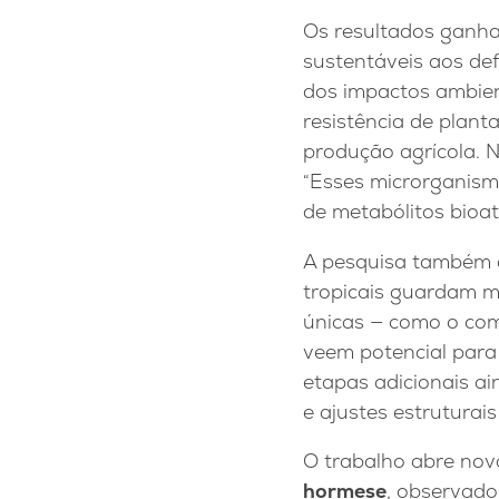
Os resultados ganha
sustentáveis aos def
dos impactos ambien
resistência de plant
produção agrícola. 
“Esses microrganism
de metabólitos bioat
A pesquisa também d
tropicais guardam m
únicas — como o co
veem potencial par
etapas adicionais a
e ajustes estruturai
O trabalho abre nova
hormese
, observado