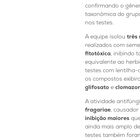
confirmando o gêner
taxonômica do grupo.
nos testes.
A equipe isolou
três
realizados com seme
fitotóxica
, inibindo
equivalente ao herb
testes com lentilha-d
os compostos exibir
glifosato
e
clomazo
A atividade antifú
fragariae
, causador
inibição maiores
que
ainda mais amplo d
testes também foram