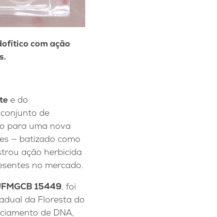
ofítico com ação
s.
te
e do
 conjunto de
ho para uma nova
les — batizado como
strou ação herbicida
presentes no mercado.
 UFMGCB 15449
, foi
adual da Floresta do
enciamento de DNA,