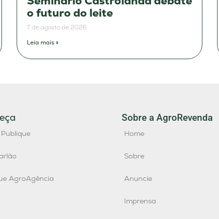
Seminário Castrolanda debate
o futuro do leite
7 de agosto de 2026
Leia mais »
eça
Sobre a AgroRevenda
 Publique
Home
arlão
Sobre
que AgroAgência
Anuncie
Imprensa