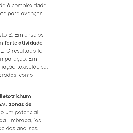
do à complexidade
ente para avançar
sto 2. Em ensaios
am
forte atividade
. O resultado foi
comparação. Em
liação toxicológica,
agrados, como
lletotrichum
rmou
zonas de
do um potencial
 da Embrapa, “os
e das análises.