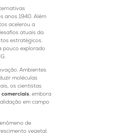
ternativas
 os anos 1940. Além
tos acelerou a
esafios atuais da
tos estratégicos.
da pouco explorado
MG.
novação. Ambientes
uzir moléculas
is, os cientistas
s comerciais
, embora
 validação em campo
 fenômeno de
escimento vegetal.