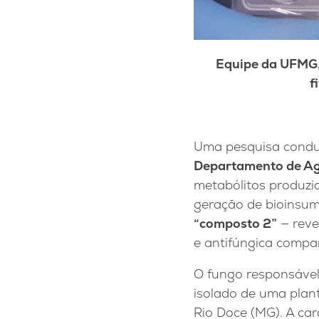
Equipe da UFMG,
f
Uma pesquisa conduz
Departamento de Ag
metabólitos produzi
geração de bioinsum
“composto 2”
— reve
e antifúngica compar
O fungo responsável
isolado de uma plan
Rio Doce (MG). A ca