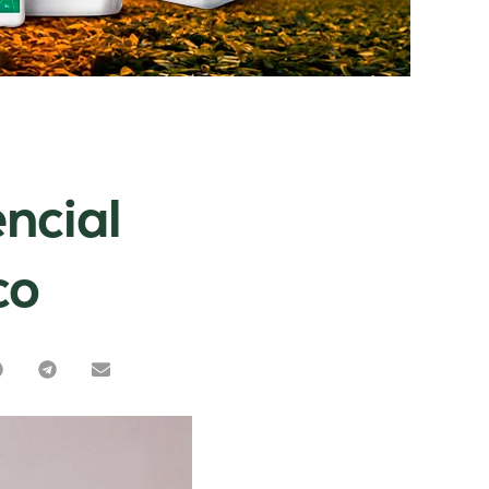
ncial
co