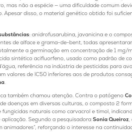
o, mas não a espécie — uma dificuldade comum devi
 Apesar disso, o material genético obtido foi sufici
 substâncias
: anidrofusarubina, javanicina e o compo
ntes de alface e grama-de-bent, todas apresentar
 totalmente a germinação em concentração de 1 mg/mL
icida sintético acifluorfeno, usado como padrão de 
’água, referência na indústria de pesticidas para ava
am valores de IC50 inferiores aos de produtos cons
na
.
ngica também chamou atenção. Contra o patógeno
Co
 de doenças em diversas culturas, o composto 2 fo
 fungicidas naturais como carvacrol e timol, indican
e aplicação. Segundo a pesquisadora
Sonia Queiroz
,
 animadores”, reforçando o interesse na continuidad