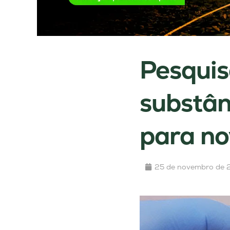
Pesquis
substân
para no
25 de novembro de 