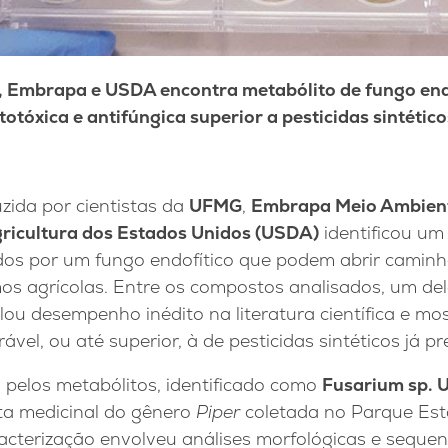
 Embrapa e USDA encontra metabólito de fungo end
itotóxica e antifúngica superior a pesticidas sintético
ida por cientistas da
UFMG
,
Embrapa Meio Ambien
ricultura dos Estados Unidos (USDA)
identificou um
dos por um fungo endofítico que podem abrir camin
os agrícolas. Entre os compostos analisados, um de
lou desempenho inédito na literatura científica e mo
ável, ou até superior, à de pesticidas sintéticos já 
 pelos metabólitos, identificado como
Fusarium sp.
ta medicinal do gênero
Piper
coletada no Parque Est
racterização envolveu análises morfológicas e sequ