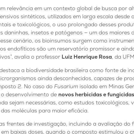
m relevância em um contexto global de busca por al
ensivos sintéticos, utilizados em larga escala desde
tais e toxicológicos, o uso prolongado desses produ
as daninhas, insetos e patógenos — um dos maiores d
Nesse cenário, os bioinsumos surgem como instrumen
os endofíticos são um reservatório promissor e ain
ivos”, avalia o professor
Luiz Henrique Rosa
, da UF
estaca a biodiversidade brasileira como fonte de i
icrorganismos ainda desconhecidos, capazes de prod
mposto 2. No caso do
Fusarium
isolado em Minas Gera
a o desenvolvimento de
novos herbicidas e fungicida
inda sejam necessárias, como estudos toxicológicos,
s das moléculas para maior eficácia.
s frentes de investigação, incluindo a avaliação do
 em baixas doses, quando o composto estimulou o cr