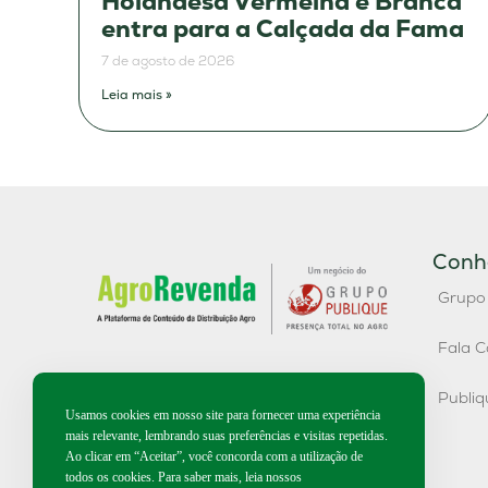
Holandesa Vermelha e Branca
entra para a Calçada da Fama
7 de agosto de 2026
Leia mais »
Conh
Grupo
Fala C
Publi
Usamos cookies em nosso site para fornecer uma experiência
mais relevante, lembrando suas preferências e visitas repetidas.
Ao clicar em “Aceitar”, você concorda com a utilização de
todos os cookies. Para saber mais, leia nossos