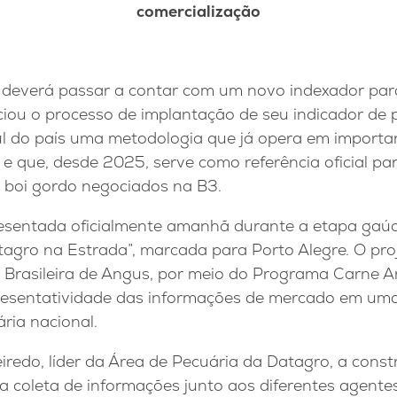
comercialização
 deverá passar a contar com um novo indexador par
ciou o processo de implantação de seu indicador de 
l do país uma metodologia que já opera em importa
s e que, desde 2025, serve como referência oficial pa
e boi gordo negociados na B3.
esentada oficialmente amanhã durante a etapa gaúc
atagro na Estrada”, marcada para Porto Alegre. O pr
 Brasileira de Angus, por meio do Programa Carne An
resentatividade das informações de mercado em uma
ária nacional.
redo, líder da Área de Pecuária da Datagro, a const
 coleta de informações junto aos diferentes agente