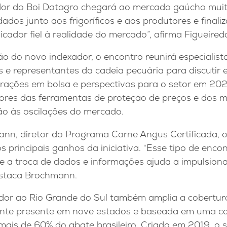
ador do Boi Datagro chegará ao mercado gaúcho muit
dos junto aos frigoríficos e aos produtores e finali
icador fiel à realidade do mercado”, afirma Figueired
o do novo indexador, o encontro reunirá especialis
as e representantes da cadeia pecuária para discutir 
erações em bolsa e perspectivas para o setor em 202
ores das ferramentas de proteção de preços e dos m
ão às oscilações do mercado.
nn, diretor do Programa Carne Angus Certificada, o
 principais ganhos da iniciativa. “Esse tipo de enc
a troca de dados e informações ajuda a impulsiona
destaca Brochmann.
dor ao Rio Grande do Sul também amplia a cobertur
nte presente em nove estados e baseada em uma co
ais de 60% do abate brasileiro. Criado em 2019, o 