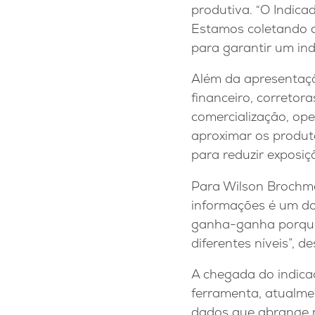
produtiva. “O Indic
Estamos coletando da
para garantir um ind
Além da apresentaçã
financeiro, corretor
comercialização, op
aproximar os produt
para reduzir exposiç
Para Wilson Brochma
informações é um dos
ganha-ganha porque 
diferentes níveis”, 
A chegada do indica
ferramenta, atualme
dados que abrange m