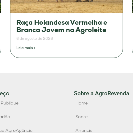
Raça Holandesa Vermelha e
Branca Jovem na Agroleite
6 de agosto de 2026
Leia mais »
eça
Sobre a AgroRevenda
 Publique
Home
arlão
Sobre
que AgroAgência
Anuncie