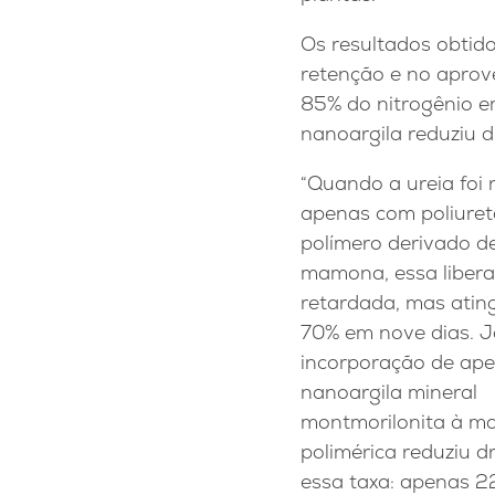
Os resultados obtid
retenção e no aprov
85% do nitrogênio e
nanoargila reduziu d
“Quando a ureia foi 
apenas com poliuret
polímero derivado d
mamona, essa libera
retardada, mas ating
70% em nove dias. J
incorporação de ap
nanoargila mineral
montmorilonita à ma
polimérica reduziu 
essa taxa: apenas 2