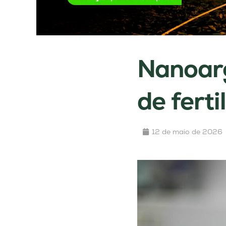
Nanoarg
de ferti
12 de maio de 2026