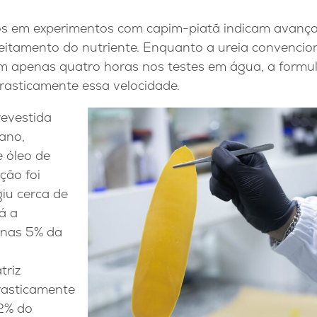
os em experimentos com capim-piatã indicam avanço
eitamento do nutriente. Enquanto a ureia convencion
m apenas quatro horas nos testes em água, a form
rasticamente essa velocidade.
revestida
ano,
e óleo de
ção foi
iu cerca de
á a
enas 5% da
triz
drasticamente
2% do