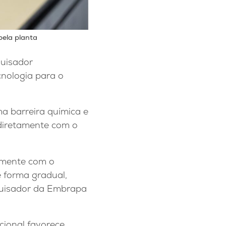
pela planta
quisador
nologia para o
a barreira química e
 diretamente com o
camente com o
e forma gradual,
squisador da Embrapa
cional favorece