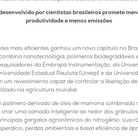
esenvolvido por cientistas brasileiros promete men
produtividade e menos emissões
antes mais eficientes ganhou um novo capítulo no Br
combina nanotecnologia, polímeros biodegradáveis e
esquisadores da Embrapa Instrumentação, da Univer
Universidade Estadual Paulista (Unesp) e da Univers
 um revestimento capaz de controlar a liberação de 
tilizado na agricultura mundial.
um polímero derivado de óleo de mamona combinado à
criar uma camada inteligente ao redor dos grânulos 
rincipais gargalos agronômicos do nitrogênio: sua rá
sperdício, perdas ambientais e baixa eficiência de a