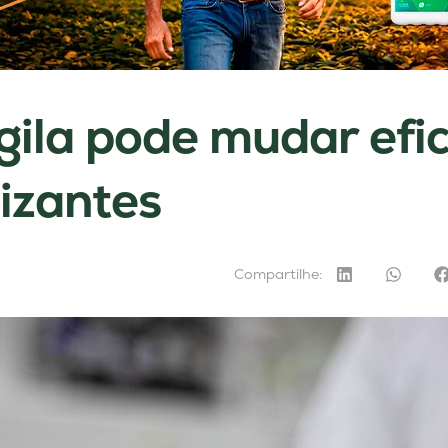
ila pode mudar efic
lizantes
Compartilhe: