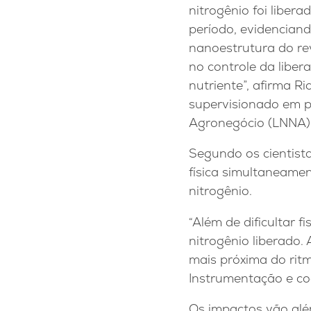
nitrogênio foi liber
período, evidencian
nanoestrutura do re
no controle da liber
nutriente”, afirma R
supervisionado em p
Agronegócio (LNNA)
Segundo os cientista
física simultaneame
nitrogênio.
“Além de dificultar
nitrogênio liberado.
mais próxima do rit
Instrumentação e c
Os impactos vão além