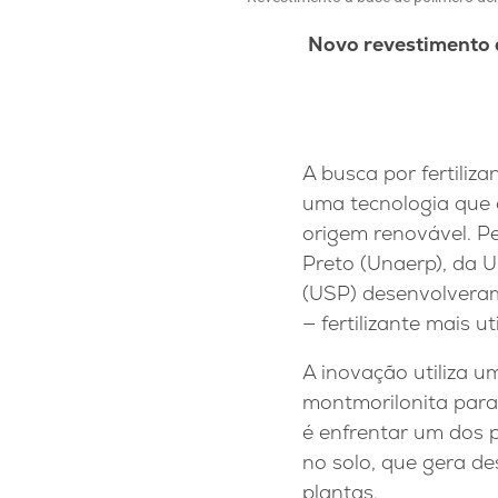
Novo revestimento d
A busca por fertiliz
uma tecnologia que 
origem renovável. P
Preto (Unaerp), da 
(USP) desenvolveram
— fertilizante mais u
A inovação utiliza 
montmorilonita para 
é enfrentar um dos p
no solo, que gera de
plantas.