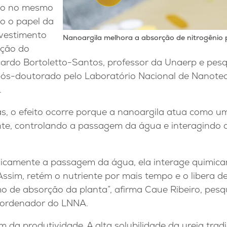
ado no mesmo
do o papel da
vestimento
Nanoargila melhora a absorção de nitrogênio 
ação do
icardo Bortoletto-Santos, professor da Unaerp e pes
ós-doutorado pelo Laboratório Nacional de Nanotec
.
s, o efeito ocorre porque a nanoargila atua como um
nte, controlando a passagem da água e interagindo
 fisicamente a passagem da água, ela interage quimi
 Assim, retém o nutriente por mais tempo e o libera d
mo de absorção da planta”, afirma Caue Ribeiro, pe
oordenador do LNNA.
 da produtividade. A alta solubilidade da ureia tradi