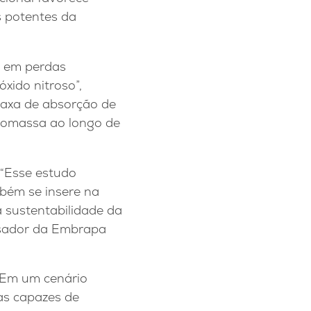
s potentes da
o em perdas
xido nitroso”,
 taxa de absorção de
biomassa ao longo de
 “Esse estudo
bém se insere na
a sustentabilidade da
uisador da Embrapa
. Em um cenário
as capazes de