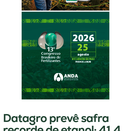
Datagro prevê safra
recorde de etanol: 41,4