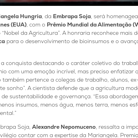
iangela Hungria
, da
Embrapa Soja
, será homenage
nes (EUA)
, com o
Prêmio Mundial da Alimentação (W
o “Nobel da Agricultura”. A honraria reconhece mais 
ca
para o desenvolvimento de bioinsumos e o avanço
a conquista destacando o caráter coletivo do trabal
io com uma emoção incrível, mas preciso enfatizar 
 também pertence a colegas de trabalho, alunos, ex-
e sonho”. A cientista defende que a agricultura mod
os de sustentabilidade e governança. “Essa abordage
enos insumos, menos água, menos terra, menos es
ntal.”
mbrapa Soja,
Alexandre Nepomuceno
, ressalta a imp
vilégio contar com a expertise da Mariangela. Prem