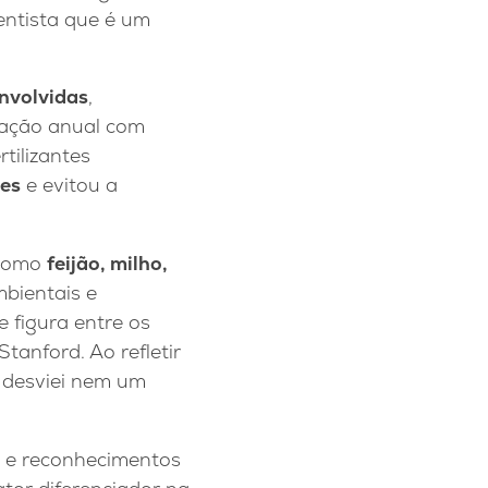
entista que é um
nvolvidas
,
lação anual com
tilizantes
ões
e evitou a
 como
feijão, milho,
mbientais e
e figura entre os
tanford. Ao refletir
e desviei nem um
s e reconhecimentos