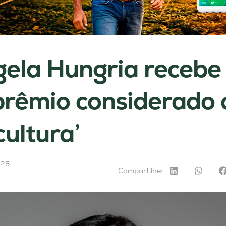
ela Hungria recebe
prêmio considerado 
cultura’
025
Compartilhe: