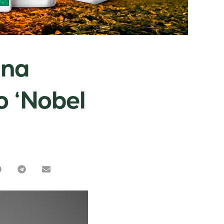
 na
o ‘Nobel