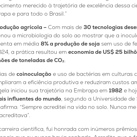
imento merecido à trajetória de excelência dessa ci
pa e para todo o Brasil.”
rodução agrícola –
Com mais de
30 tecnologias dese
onou a microbiologia do solo ao mostrar que a inocu
enta em média
8% a produção de soja
sem uso de fer
24, a prática resultou em
economia de US$ 25 bilh
ões de toneladas de CO₂
.
gias de
coinoculação
e uso de bactérias em culturas
pliaram a eficiência produtiva e reduziram custos a
ela iniciou sua trajetória na Embrapa em
1982
e hoj
ais influentes do mundo
, segundo a Universidade de S
, afirma: “Sempre acreditei na vida no solo. Nunca m
acreditava”.
arreira científica, fui honrada com inúmeros prêmio