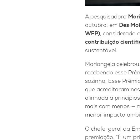
A pesquisadora
Mar
outubro, em
Des Moi
WFP)
, considerado 
contribuição científi
sustentável.
Mariangela celebrou 
recebendo esse Prêm
sozinha. Esse Prêmio
que acreditaram nest
alinhada a princípi
mais com menos — m
menor impacto ambie
O chefe-geral da E
premiação. “É um pri