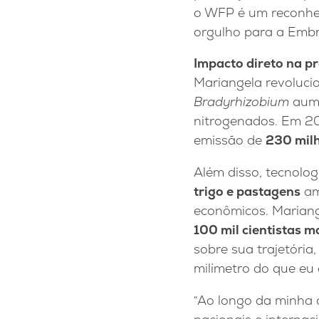
o WFP é um reconhec
orgulho para a Embra
Impacto direto na p
Mariangela revoluci
Bradyrhizobium
aum
nitrogenados. Em 20
emissão de
230 milh
Além disso, tecnolo
trigo e pastagens
am
econômicos. Mariang
100 mil cientistas m
sobre sua trajetória
milímetro do que eu 
“Ao longo da minha c