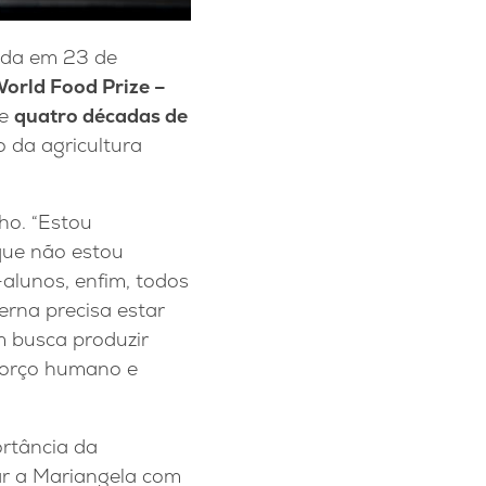
ada em 23 de
orld Food Prize –
de
quatro décadas de
 da agricultura
ho. “Estou
que não estou
alunos, enfim, todos
erna precisa estar
m busca produzir
forço humano e
ortância da
iar a Mariangela com