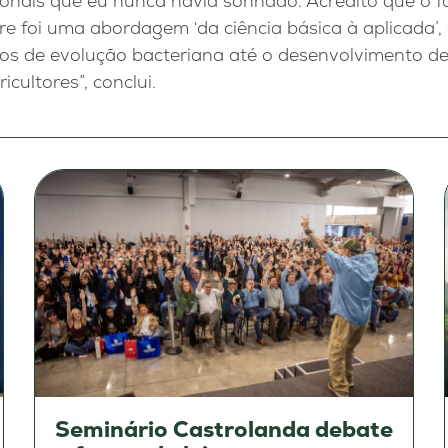
ionais que eu nunca havia sonhado. Acredito que o f
e foi uma abordagem ‘da ciência básica à aplicada’,
dos de evolução bacteriana até o desenvolvimento de
cultores”, conclui.
Seminário Castrolanda debate