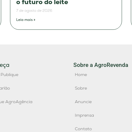
o futuro do leite
7 de agosto de 2026
Leia mais »
eça
Sobre a AgroRevenda
 Publique
Home
arlão
Sobre
que AgroAgência
Anuncie
Imprensa
Contato