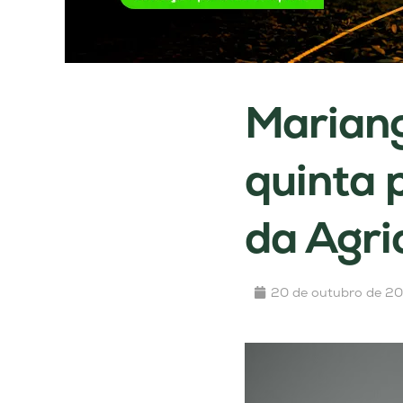
Mariang
quinta 
da Agri
20 de outubro de 2