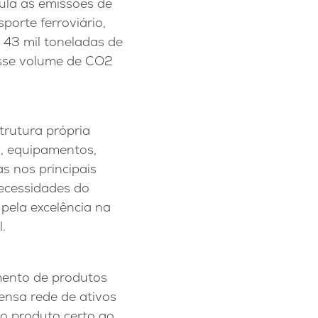
ula as emissões de
orte ferroviário,
 43 mil toneladas de
esse volume de CO2
trutura própria
s, equipamentos,
s nos principais
ecessidades do
pela excelência na
.
mento de produtos
ensa rede de ativos
o produto certo ao