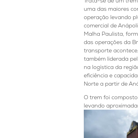
Trata-se de um trem 
uma das maiores com
operação levando pl
comercial de Anápoli
Malha Paulista, form
das operações da Br
transporte acontece.
também liderada pela
na logística da reg
eficiência e capacid
Norte a partir de Aná
O trem foi composto
levando aproximadam