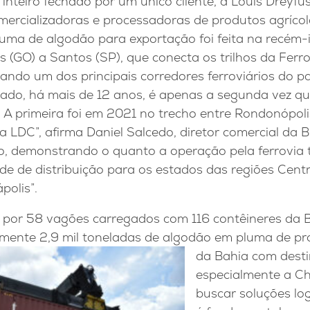
inteiro fechado por um único cliente, a Louis Dreyf
ercializadoras e processadoras de produtos agríco
uma de algodão para exportação foi feita na recém
s (GO) a Santos (SP), que conecta os trilhos da Ferr
ando um dos principais corredores ferroviários do paí
ado, há mais de 12 anos, é apenas a segunda vez qu
 A primeira foi em 2021 no trecho entre Rondonópoli
 LDC”, afirma Daniel Salcedo, diretor comercial da 
ião, demonstrando o quanto a operação pela ferrovia
ade de distribuição para os estados das regiões Cent
polis”.
 por 58 vagões carregados com 116 contêineres da 
ente 2,9 mil toneladas de algodão em pluma de pr
da Bahia com desti
especialmente a Ch
buscar soluções log