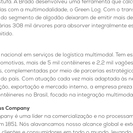
estufa. A Brado desenvolveu uma ferramenta que calc
as com a multimodalidade, o Green Log. Com o transp
 do segmento de algodão deixaram de emitir mais de
rias 308 mil árvores para absorver integralmente 
itido.
 nacional em serviços de logística multimodal. Tem es
omotivas, mais de 5 mil contêineres e 2,2 mil vagõe
s, complementadas por meio de parcerias estratégica
do país. Com atuação cada vez mais adaptada às n
ão, exportação e mercado interno, a empresa preza 
têineres no Brasil, focado na integração multimodal
fus Company
pany é uma líder na comercialização e no processa
em 1851. Nós alavancamos nosso alcance global e ext
 clientes e consumidores em todo o mundo, levando 