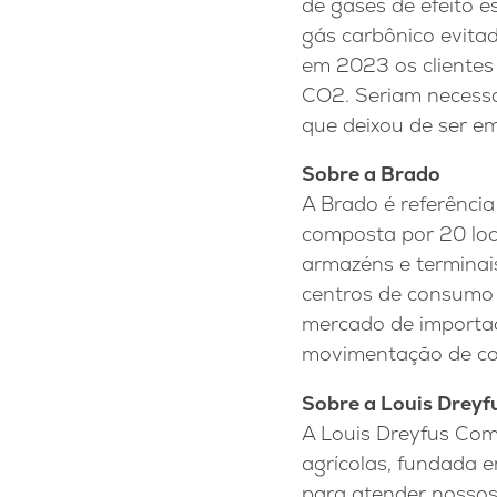
de gases de efeito 
gás carbônico evitad
em 2023 os clientes
CO2. Seriam necessá
que deixou de ser em
Sobre a Brado
A Brado é referência
composta por 20 loc
armazéns e terminai
centros de consumo 
mercado de importaç
movimentação de con
Sobre a Louis Drey
A Louis Dreyfus Com
agrícolas, fundada 
para atender nossos