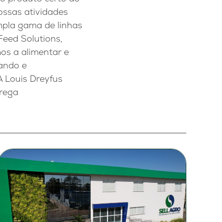
Nossas atividades
mpla gama de linhas
Feed Solutions,
mos a alimentar e
sando e
 Louis Dreyfus
prega