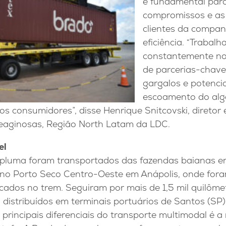
é fundamental par
compromissos e as 
clientes da compan
eficiência. “Trabal
constantemente no
de parcerias-chave
gargalos e potenci
escoamento do algo
os consumidores”, disse Henrique Snitcovski, diretor 
eaginosas, Região North Latam da LDC.
el
 pluma foram transportados das fazendas baianas e
 no Porto Seco Centro-Oeste em Anápolis, onde for
ados no trem. Seguiram por mais de 1,5 mil quilômetr
 distribuídos em terminais portuários de Santos (SP
principais diferenciais do transporte multimodal é 