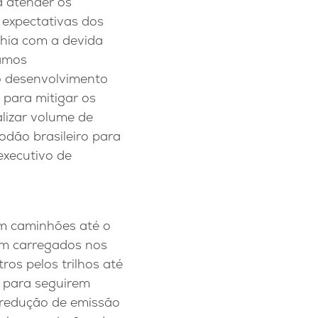
a atender os
expectativas dos
hia com a devida
hamos
 desenvolvimento
 para mitigar os
alizar volume de
dão brasileiro para
executivo de
m caminhões até o
am carregados nos
os pelos trilhos até
) para seguirem
a redução de emissão