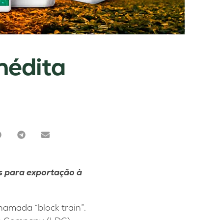
nédita
s para exportação à
hamada “block train”.