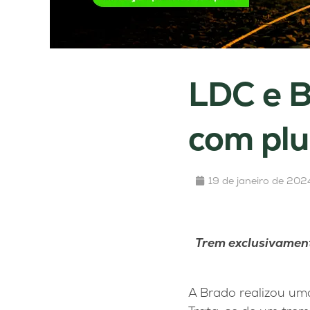
LDC e B
com pl
19 de janeiro de 202
Trem exclusivament
A Brado realizou uma