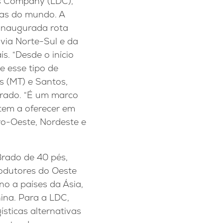
us Company (LDC),
las do mundo. A
-inaugurada rota
ovia Norte-Sul e da
s. “Desde o início
e esse tipo de
s (MT) e Santos,
Brado. “É um marco
 tem a oferecer em
ro-Oeste, Nordeste e
Brado de 40 pés,
odutores do Oeste
no a países da Ásia,
ina. Para a LDC,
ísticas alternativas