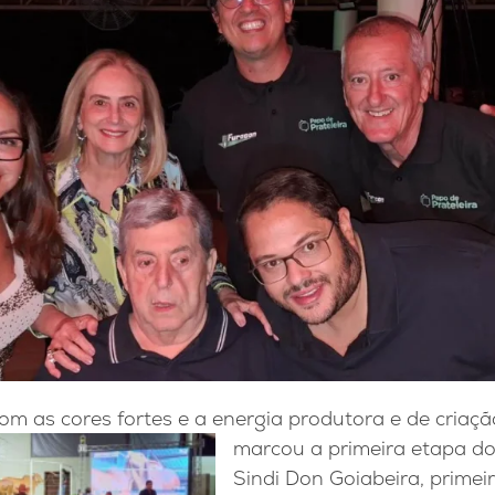
om as cores fortes e a energia produtora e de criaçã
marcou a primeira
etapa do
Sindi Don Goiabeira, primei