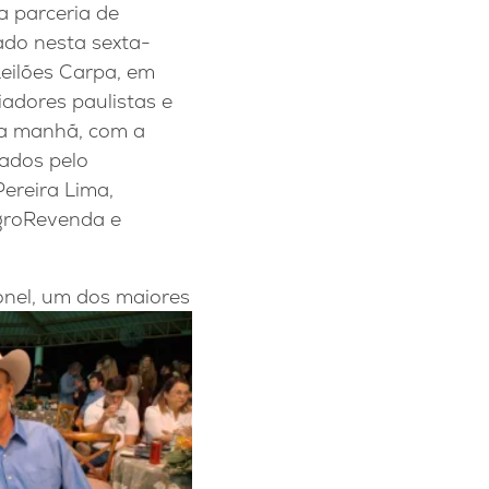
 parceria de
zado nesta sexta-
 Leilões Carpa, em
adores paulistas e
la manhã, com a
nados pelo
Pereira Lima,
AgroRevenda e
nel, um dos maiores