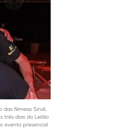
o das fêmeas Sindi,
s três dias do Leilão
ro evento presencial