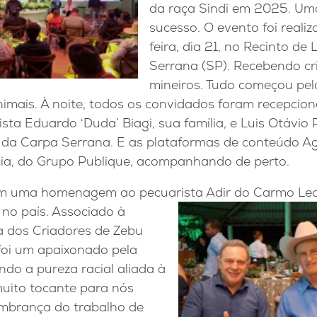
da raça Sindi em 2025. Uma
sucesso. O evento foi reali
feira, dia 21, no Recinto de
Serrana (SP). Recebendo cri
mineiros. Tudo começou pe
imais. À noite, todos os convidados foram recepcio
sta Eduardo ‘Duda’ Biagi, sua família, e Luis Otávio 
 da Carpa Serrana. E as plataformas de conteúdo 
ia, do Grupo Publique, acompanhando de perto.
om uma homenagem ao pecuarista Adir do Carmo Leo
no país. Associado à
a dos Criadores de Zebu
foi um apaixonado pela
ndo a pureza racial aliada à
muito tocante para nós
mbrança do trabalho de