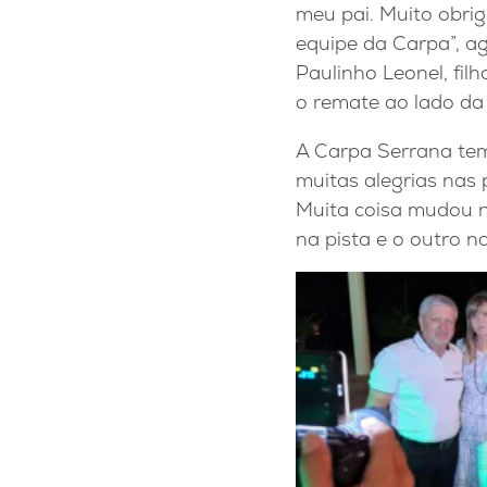
meu pai. Muito obri
equipe da Carpa”, 
Paulinho Leonel, fi
o remate ao lado da 
A Carpa Serrana tem 
muitas alegrias nas 
Muita coisa mudou n
na pista e o outro n