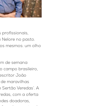
profissionais,
 Nelore no pasto.
m os mesmos: um olho
fim de semana
o campo brasileiro,
escritor João
 de maravilhas
e Sertão Veredas’. A
redas, com a oferta
andes doadoras,