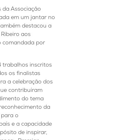
s da Associação
izada em um jantar no
e também destacou a
Ribeiro aos
ão comandada por
 trabalhos inscritos
os os finalistas
ra a celebração dos
que contribuíram
dimento do tema
 reconhecimento da
 para o
país e a capacidade
ósito de inspirar,