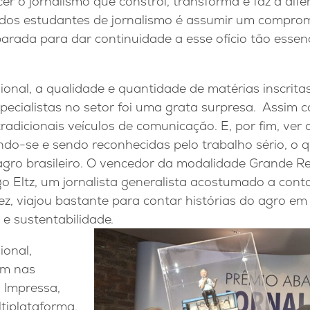
cer o jornalismo que constrói, transforma e faz a dif
 dos estudantes de jornalismo é assumir um compr
arada para dar continuidade a esse ofício tão essencia
ional, a qualidade e quantidade de matérias inscritas
pecialistas no setor foi uma grata surpresa. Assim
adicionais veículos de comunicação. E, por fim, ver 
ando-se e sendo reconhecidas pelo trabalho sério, o
 agro brasileiro. O vencedor da modalidade Grande R
go Eltz, um jornalista generalista acostumado a conta
vez, viajou bastante para contar histórias do agro em 
 e sustentabilidade.
ional,
am nas
 Impressa,
tiplataforma,