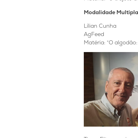
Modalidade Multipl
Lílian Cunha
AgFeed
Matéria: “O algodão: