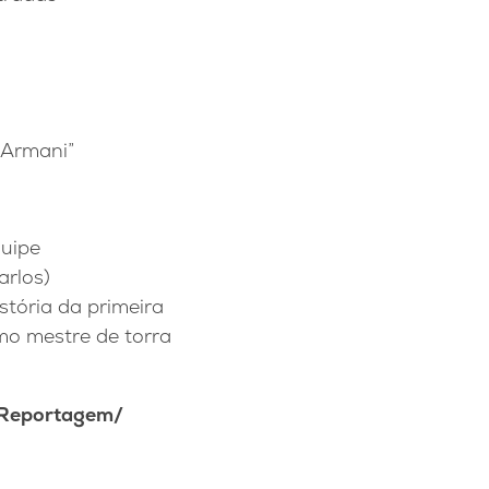
 Armani”
quipe
arlos)
stória da primeira
o mestre de torra
 Reportagem/