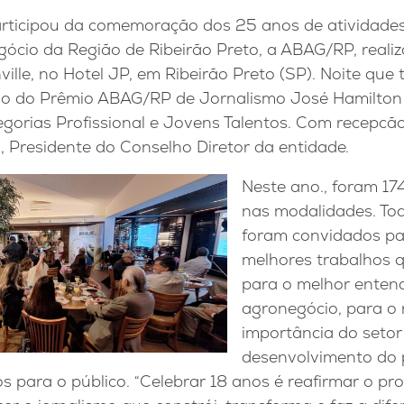
rticipou da comemoração dos 25 anos de atividade
gócio da Região de Ribeirão Preto, a ABAG/RP, real
ille, no Hotel JP, em Ribeirão Preto (SP). Noite qu
ão do Prêmio ABAG/RP de Jornalismo José Hamilton 
gorias Profissional e Jovens Talentos. Com recepc
 Presidente do Conselho Diretor da entidade.
Neste ano., foram 174
nas modalidades. Tod
foram convidados pa
melhores trabalhos 
para o melhor enten
agronegócio, para o
importância do setor
desenvolvimento do 
s para o público. “Celebrar 18 anos é reafirmar o prop