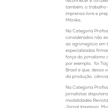
reconhecer e fortale
também, o trabalho
imprensa livre e prep
Mônika..
Na Categoria Profiss
considerados não es
ao agronegócio em tr
especializadas firm
força do jornalismo
por exemplo, foi Tia
Brasil e que, dessa 
da produção, ciência
Na Categoria Profiss
jornalistas disputar
modalidades Revista
Jornal Impresso, Mul