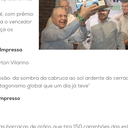
l, com prêmio
a o vencedor
ça os
 Impressa
ton Vilarino
nsão: da sombra da cabruca ao sol ardente do cerrad
tagonismo global que um dia já teve”
Impresso
das barcaças de grãos que tira 150 caminhões das es