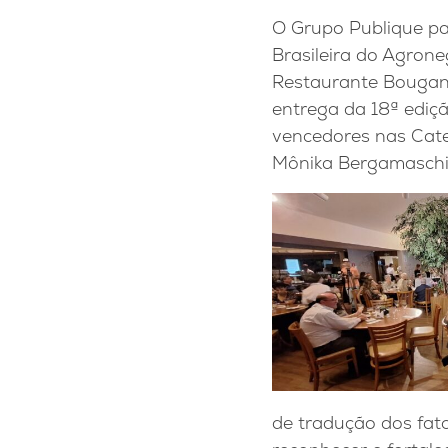
O Grupo Publique pa
Brasileira do Agrone
Restaurante Bouganv
entrega da 18ª ediç
vencedores nas Cate
Mônika Bergamaschi,
de tradução dos fato