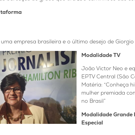
ataforma
 uma empresa brasileira e o último desejo de Giorgio
Modalidade TV
João Victor Neo e e
EPTV Central (São C
Matéria: “Conheça hi
mulher premiada com
no Brasil”
Modalidade Grande
Especial