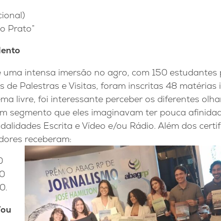
ional)
o Prato”
lento
e uma intensa imersão no agro, com 150 estudantes 
s de Palestras e Visitas, foram inscritas 48 matérias 
ma livre, foi interessante perceber os diferentes olh
 um segmento que eles imaginavam ter pouca afinidad
lidades Escrita e Vídeo e/ou Rádio. Além dos certif
dores receberam:
0
00
0.
/ou