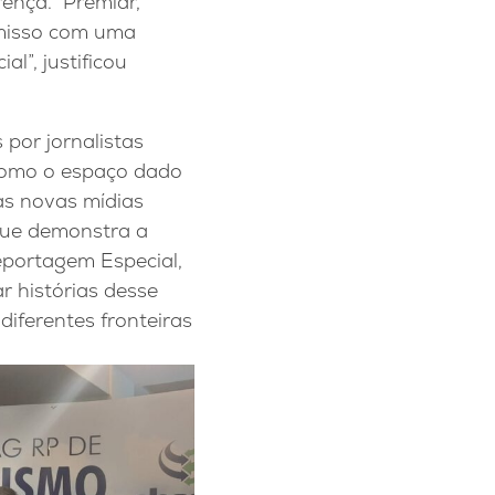
erença. Premiar,
omisso com uma
l”, justificou
 por jornalistas
 como o espaço dado
as novas mídias
 que demonstra a
eportagem Especial,
r histórias desse
diferentes fronteiras