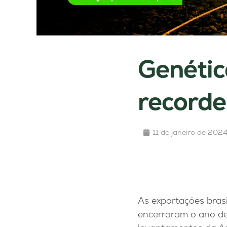
Genétic
recorde
11 de janeiro de 202
As exportações brasil
encerraram o ano de