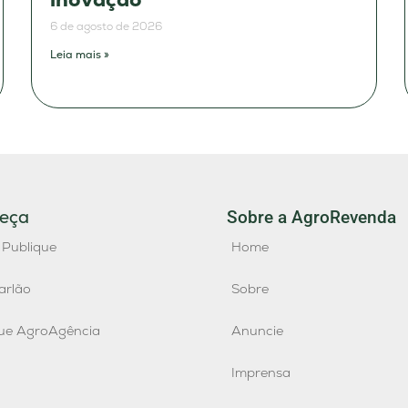
6 de agosto de 2026
Leia mais »
eça
Sobre a AgroRevenda
 Publique
Home
arlão
Sobre
que AgroAgência
Anuncie
Imprensa