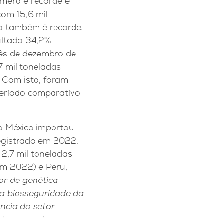
úmero é recorde e
om 15,6 mil
do também é recorde.
ultado 34,2%
ês de dezembro de
7 mil toneladas
 Com isto, foram
eríodo comparativo
 o México importou
egistrado em 2022.
 2,7 mil toneladas
em 2022) e Peru,
or de genética
na biosseguridade da
ncia do setor