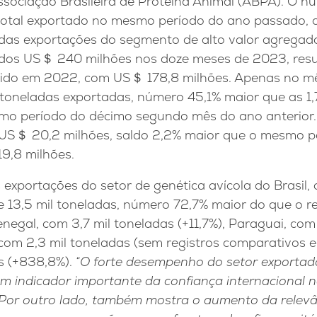
sociação Brasileira de Proteína Animal (ABPA). O n
otal exportado no mesmo período do ano passado, c
a das exportações do segmento de alto valor agrega
ados US＄ 240 milhões nos doze meses de 2023, res
btido em 2022, com US＄ 178,8 milhões. Apenas no m
 toneladas exportadas, número 45,1% maior que as 1,
o período do décimo segundo mês do ano anterior.
 US＄ 20,2 milhões, saldo 2,2% maior que o mesmo p
9,8 milhões.
s exportações do setor de genética avícola do Brasil,
 13,5 mil toneladas, número 72,7% maior do que o r
egal, com 3,7 mil toneladas (+11,7%), Paraguai, com
, com 2,3 mil toneladas (sem registros comparativos 
as (+838,8%).
“O forte desempenho do setor exportad
m indicador importante da confiança internacional 
. Por outro lado, também mostra o aumento da relevâ