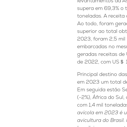
levantamentos da As
supera em 69,3% o t
toneladas. A receit
Ao todo, foram ger
superior ao total o
2023, foram 2,5 mil
embarcadas no mesm
geradas receitas de
de 2022, com US＄ 1
Principal destino da
em 2023 um total de
Em seguida estão Sen
(-2%), África do Sul
com 1,4 mil tonelad
avícola em 2023 é u
avicultura do Brasil