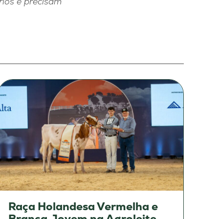
rios e precisam
Raça Holandesa Vermelha e
Branca Jovem na Agroleite