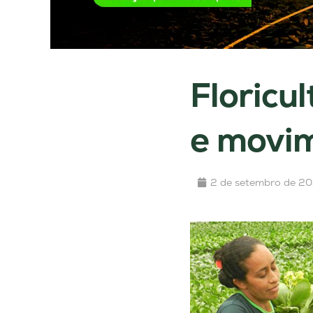
Floricu
e movim
2 de setembro de 2