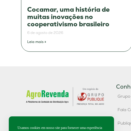
Cocamar, uma história de
muitas inovações no
cooperativismo brasileiro
6 de agosto de 2026
Leia mais »
Conh
Grupo
Fala C
Publi
Usamos cookies em nosso site para fornecer uma experiência