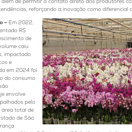
 além de permitir o contato direto dos produtores 
tendências, reforçando a inovação como diferencial 
o –
Em 2022,
mentado R$
rescimento de
volume caiu
s, impactado
cos e
ada em 2024 foi
to do consumo
nsão
je envolve
palhados pelo
 área total de
Estado de São
erança