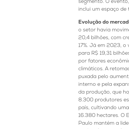
segmento. O evento,
inclui um espaço de 
Evolução do mercad
o setor havia movi
20,4 bilhões, com c
17%. Já em 2023, o 
para R$ 19,31 bilhõe
por fatores econômi
climáticos. A retom
puxada pelo aumen
interno e pela expa
da produção, que ho
8.300 produtores es
país, cultivando uma
16.380 hectares. O 
Paulo mantém a lid