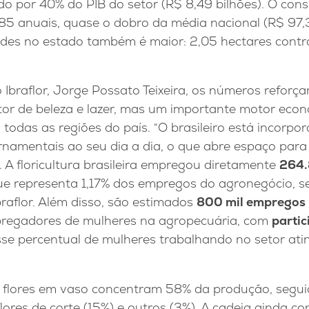
do por 40% do PIB do setor (R$ 8,49 bilhões). O con
1,85 anuais, quase o dobro da média nacional (R$ 97
des no estado também é maior: 2,05 hectares contr
 Ibraflor, Jorge Possato Teixeira, os números reforça
or de beleza e lazer, mas um importante motor econ
odas as regiões do país. “O brasileiro está incorpo
ornamentais ao seu dia a dia, o que abre espaço para
 A floricultura brasileira empregou diretamente
264.
ue representa 1,17% dos empregos do agronegócio, 
aflor. Além disso, são estimados
800 mil empregos 
regadores de mulheres na agropecuária, com
partic
se percentual de mulheres trabalhando no setor at
 flores em vaso concentram 58% da produção, segui
lores de corte (15%) e outros (3%). A cadeia ainda c