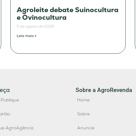
Agroleite debate Suinocultura
e Ovinocultura
5 de agosto de 2026
Leia mais »
eça
Sobre a AgroRevenda
 Publique
Home
arlão
Sobre
que AgroAgência
Anuncie