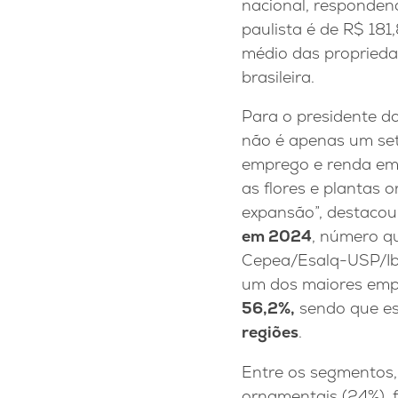
nacional, responden
paulista é de R$ 18
médio das proprieda
brasileira.
Para o presidente do
não é apenas um set
emprego e renda em t
as flores e plantas 
expansão”, destacou.
em 2024
, número q
Cepea/Esalq-USP/Ibr
um dos maiores emp
56,2%,
sendo que es
regiões
.
Entre os segmentos,
ornamentais (24%), f