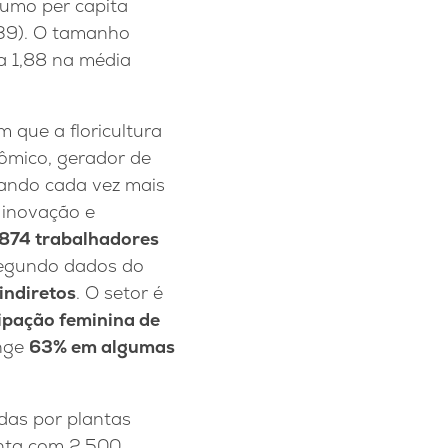
sumo per capita
,39). O tamanho
a 1,88 na média
m que a floricultura
ômico, gerador de
rando cada vez mais
 inovação e
874 trabalhadores
segundo dados do
indiretos
. O setor é
ipação feminina de
inge
63% em algumas
das por plantas
onta com 2.500