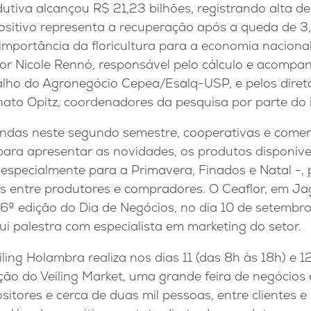
utiva alcançou R$ 21,23 bilhões, registrando alta d
ositivo representa a recuperação após a queda de 3
importância da floricultura para a economia nacional
 por Nicole Rennó, responsável pelo cálculo e acomp
lho do Agronegócio Cepea/Esalq-USP, e pelos direto
ato Opitz, coordenadores da pesquisa por parte do i
ndas neste segundo semestre, cooperativas e comerc
ra apresentar as novidades, os produtos disponíve
especialmente para a Primavera, Finados e Natal -, 
as entre produtores e compradores. O Ceaflor, em Ja
6ª edição do Dia de Negócios, no dia 10 de setembro
lui palestra com especialista em marketing do setor.
ling Holambra realiza nos dias 11 (das 8h às 18h) e 
ção do Veiling Market, uma grande feira de negócios
itores e cerca de duas mil pessoas, entre clientes e 