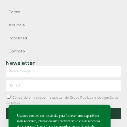
Sobre
Anuncie
Imprensa
Contato
Newsletter
Concordo em receber newsletter do Grupo Publique e divulgação de
parceiros.
Enviar
Usamos cookies em nosso site para fornecer uma experiência
mais relevante, lembrando suas preferências e visitas repetidas.
Ao clicar em “Aceitar”, você concorda com a utilização de