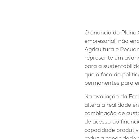
O anúncio do Plano S
empresarial, não en
Agricultura e Pecuá
represente um avanç
para a sustentabili
que o foco da polític
permanentes para en
Na avaliação da Fede
altera a realidade e
combinação de custos
de acesso ao financ
capacidade produtiv
reduz a capacidade d