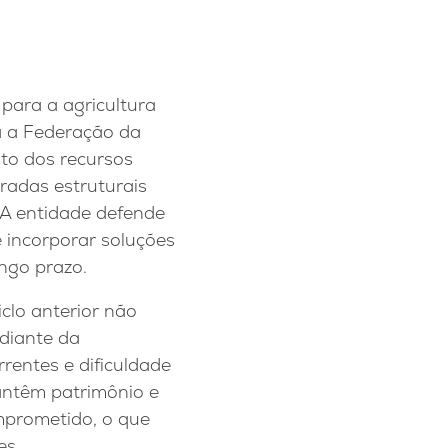
para a agricultura
a a Federação da
to dos recursos
radas estruturais
 A entidade defende
 e incorporar soluções
ngo prazo.
clo anterior não
 diante da
rrentes e dificuldade
antêm patrimônio e
mprometido, o que
es.