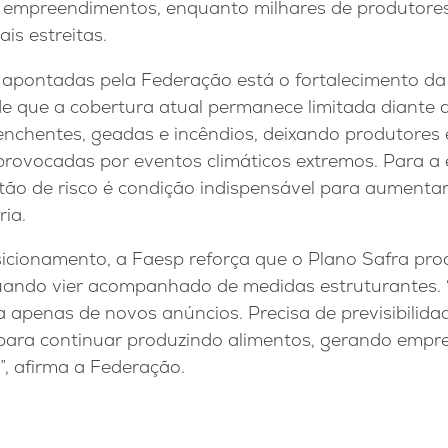
s empreendimentos, enquanto milhares de produtor
is estreitas.
 apontadas pela Federação está o fortalecimento da 
 de que a cobertura atual permanece limitada diante 
 enchentes, geadas e incêndios, deixando produtores
provocadas por eventos climáticos extremos. Para a 
tão de risco é condição indispensável para aumenta
ia.
icionamento, a Faesp reforça que o Plano Safra prod
uando vier acompanhado de medidas estruturantes.
sa apenas de novos anúncios. Precisa de previsibilid
s para continuar produzindo alimentos, gerando empr
”, afirma a Federação.