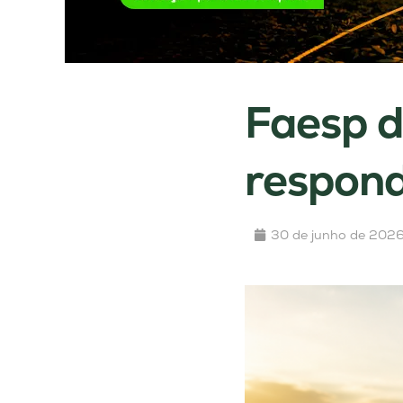
Faesp d
respon
30 de junho de 202