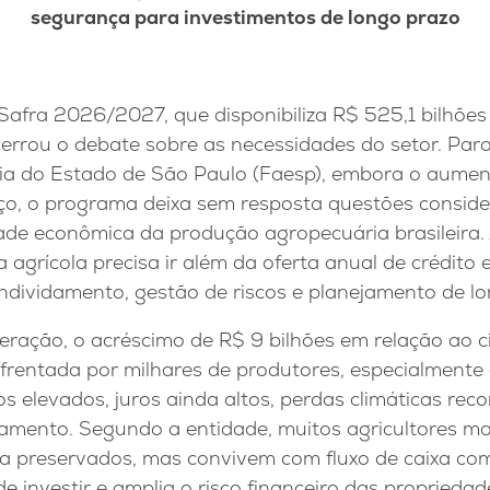
segurança para investimentos de longo prazo
afra 2026/2027, que disponibiliza R$ 525,1 bilhões 
cerrou o debate sobre as necessidades do setor. Par
ria do Estado de São Paulo (Faesp), embora o aumen
o, o programa deixa sem resposta questões conside
dade econômica da produção agropecuária brasileira.
a agrícola precisa ir além da oferta anual de crédito
dividamento, gestão de riscos e planejamento de lo
ração, o acréscimo de R$ 9 bilhões em relação ao ci
nfrentada por milhares de produtores, especialmente
 elevados, juros ainda altos, perdas climáticas reco
iamento. Segundo a entidade, muitos agricultores m
a preservados, mas convivem com fluxo de caixa co
e investir e amplia o risco financeiro das propriedad