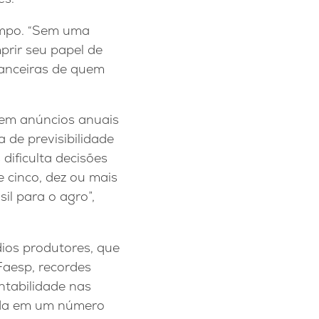
campo. “Sem uma
rir seu papel de
nanceiras de quem
 em anúncios anuais
 de previsibilidade
 dificulta decisões
 cinco, dez ou mais
il para o agro”,
ios produtores, que
Faesp, recordes
ntabilidade nas
rada em um número