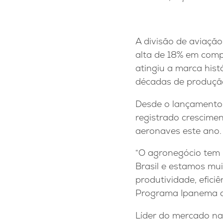
A divisão de aviaç
alta de 18% em comp
atingiu a marca hist
décadas de produção
Desde o lançament
registrado crescime
aeronaves este ano.
“O agronegócio tem u
Brasil e estamos mui
produtividade, efici
Programa Ipanema 
Líder do mercado na