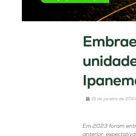
Embraer
unidade
Ipanem
15 de janeiro de 202
Em 2023 foram entr
anterior; expectati