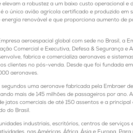
elevam a robustez a um baixo custo operacional e 
 o único avião agrícola certificado e produzido em s
e energia renovável e que proporciona aumento de p
mpresa aeroespacial global com sede no Brasil, a 
ação Comercial e Executiva, Defesa & Segurança e Av
envolve, fabrica e comercializa aeronaves e sistema
aos clientes no pós-venda. Desde que foi fundada em
000 aeronaves.
0 segundos uma aeronave fabricada pela Embraer de
ando mais de 145 milhões de passageiros por ano. 
 de jatos comerciais de até 150 assentos e a principa
do do Brasil.
dades industriais, escritórios, centros de serviços e
atividades, nas Américas, África, Ásia e Europa. Para