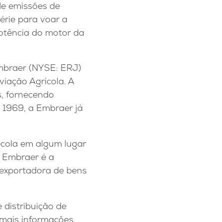
de emissões de
érie para voar a
otência do motor da
Embraer (NYSE: ERJ)
iação Agrícola. A
s, fornecendo
 1969, a Embraer já
cola em algum lugar
A Embraer é a
l exportadora de bens
 distribuição de
 mais informações,