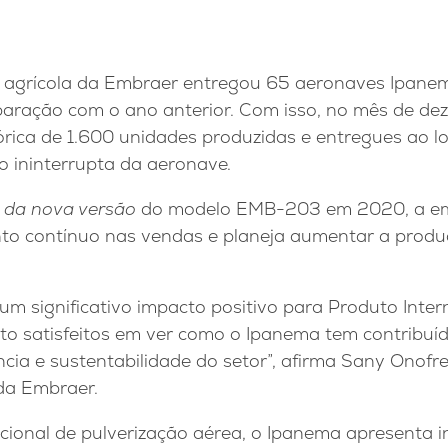
ão agrícola da Embraer entregou 65 aeronaves Ipan
aração com o ano anterior. Com isso, no mês de d
órica de 1.600 unidades produzidas e entregues ao l
 ininterrupta da aeronave.
o
da nova versão
do modelo EMB-203 em 2020, a e
nto contínuo nas vendas e planeja aumentar a prod
m significativo impacto positivo para Produto Inter
to satisfeitos em ver como o Ipanema tem contribuíd
ência e sustentabilidade do setor”, afirma Sany Onofr
da Embraer.
cional de pulverização aérea, o Ipanema apresenta 