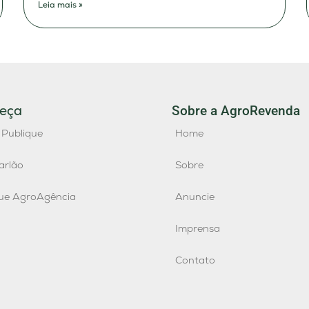
Leia mais »
eça
Sobre a AgroRevenda
 Publique
Home
arlão
Sobre
que AgroAgência
Anuncie
Imprensa
Contato