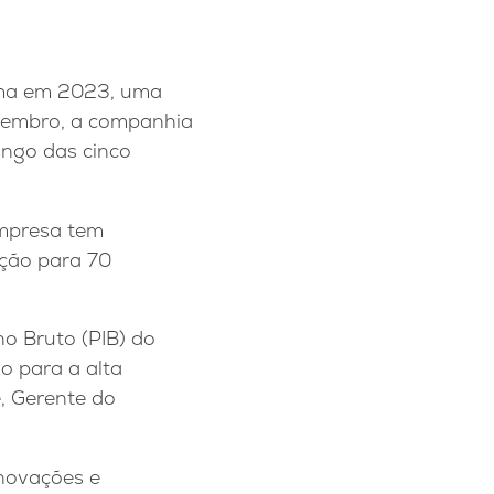
ema em 2023, uma
ezembro, a companhia
ongo das cinco
mpresa tem
ução para 70
no Bruto (PIB) do
o para a alta
e, Gerente do
inovações e