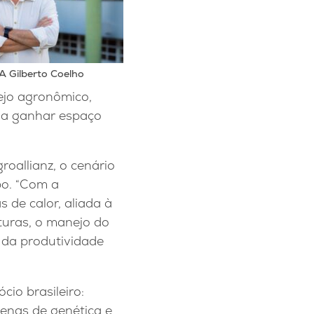
A Gilberto Coelho
nejo agronômico,
m a ganhar espaço
oallianz, o cenário
po. “Com a
 de calor, aliada à
lturas, o manejo do
o da produtividade
io brasileiro:
enas de genética e