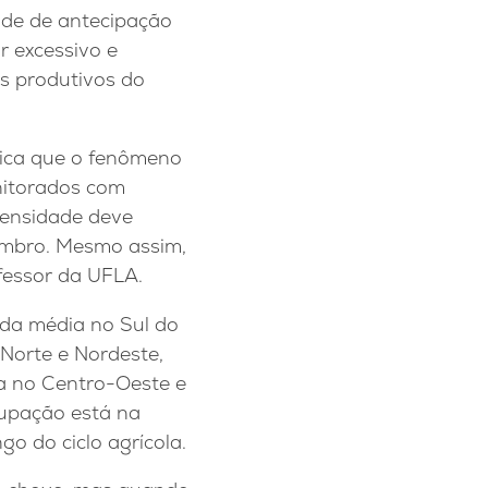
ade de antecipação
r excessivo e
os produtivos do
plica que o fenômeno
onitorados com
tensidade deve
embro. Mesmo assim,
ofessor da UFLA.
 da média no Sul do
-Norte e Nordeste,
ca no Centro-Oeste e
cupação está na
go do ciclo agrícola.