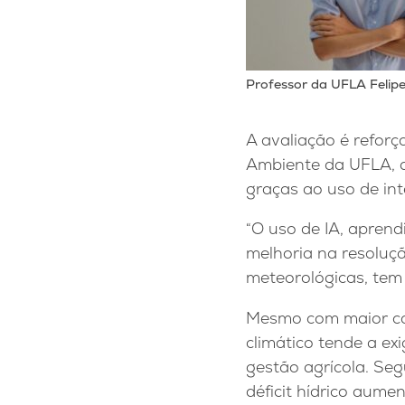
Professor da UFLA Felip
A avaliação é reforç
Ambiente da UFLA, q
graças ao uso de int
“O uso de IA, aprend
melhoria na resoluç
meteorológicas, tem
Mesmo com maior ca
climático tende a exi
gestão agrícola. Se
déficit hídrico aum