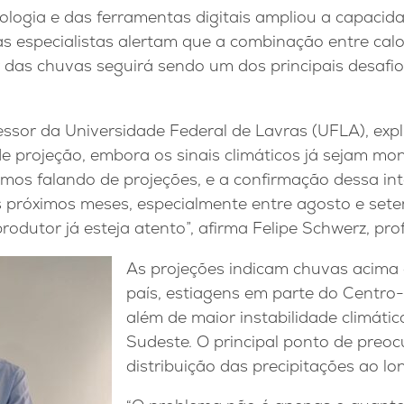
logia e das ferramentas digitais ampliou a capacid
as especialistas alertam que a combinação entre calo
ar das chuvas seguirá sendo um dos principais desafi
essor da Universidade Federal de Lavras (UFLA), ex
e projeção, embora os sinais climáticos já sejam m
amos falando de projeções, e a confirmação dessa in
s próximos meses, especialmente entre agosto e set
rodutor já esteja atento”, afirma Felipe Schwerz, pr
As projeções indicam chuvas acima
país, estiagens em parte do Centro
além de maior instabilidade climáti
Sudeste. O principal ponto de preo
distribuição das precipitações ao lon