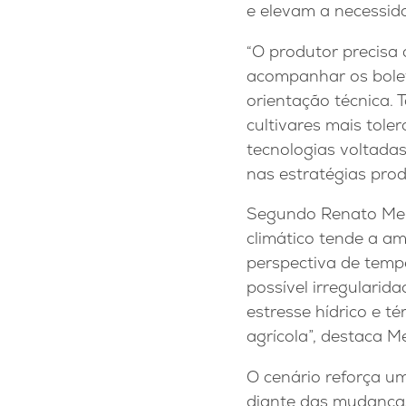
e elevam a necessid
“O produtor precisa 
acompanhar os bolet
orientação técnica.
cultivares mais tole
tecnologias voltada
nas estratégias prod
Segundo Renato Mene
climático tende a a
perspectiva de temp
possível irregularid
estresse hídrico e t
agrícola”, destaca M
O cenário reforça u
diante das mudanças