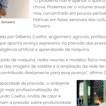
“O problema não é apenas o quant
chove. Podemos ter o volume anual
mas concentrado em poucos período
hídricas em fases sensíveis das cultu
e Schwerz
Schwerz.
ada por Gilberto Coelho, engenheiro agrícola, profess
ue aponta avanço expressivo na precisão das previ
eligência artificial e aprendizado de máquina.
izado de máquina, redes neurais e modelos físico-ma
ão das imagens de satélite e à ampliação da rede de
 contribuído diretamente para esse avanço”, afirma 
pacidade de previsão, o ambiente
gir mais profissionalização da
gundo Coelho, ondas de calor e
entam a pressão sobre produtividade