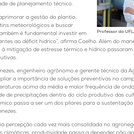
ade de planejamento técnico.
aprimorar a gestão do plantio,
ins meteorológicos e buscar
Professor da UFL
 Também é fundamental investir em
rantes ao déficit hídrico”, afirma Coelho. Além do ma
s à mitigação de estresse térmico e hídrico passara
utivas.
zes, engenheiro agrônomo e gerente técnico da Agr
mpliar a importância de soluções preventivas no cam
eraturas acima da média e maior frequência de ondas
ade de precipitações dentro do ciclo produtivo das cu
érmico passa a ser um dos pilares para a sustentaçã
enezes.
ma percepção cada vez mais consolidada no agronegóc
 climáticas, produtividade passa a depender não ap