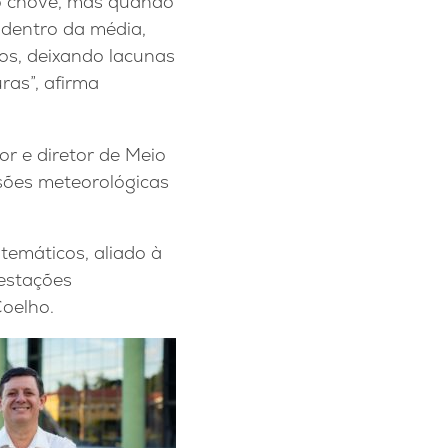
o chove, mas quando
 dentro da média,
s, deixando lacunas
ras”, afirma
or e diretor de Meio
sões meteorológicas
temáticos, aliado à
 estações
Coelho.