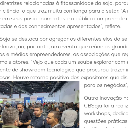
diretrizes relacionadas à fitossanidade da soja, por
iência, o que traz muita confiança para o setor. “A
z em seus posicionamentos e o público compreende a 
tadas e dos conhecimentos apresentados”, reflete.
oja se destaca por agregar os diferentes elos do set
e Inovação, portanto, um evento que reúne os grand
nos e médios empreendedores, as associações que r
mais atores. “Vejo que cada um soube explorar com e
ente de showroom tecnológico que procurou trazer i
resas. Houve retorno positivo dos expositores que d
para
os negócios”,
Outra inovação n
CBSoja foi a reali
workshops, dedic
questões práticas