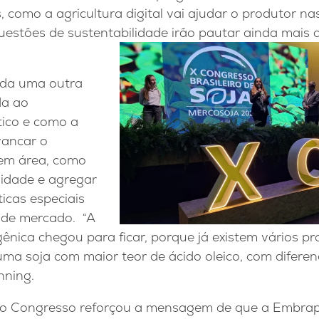
 como a agricultura digital vai ajudar o produtor n
estões de sustentabilidade irão pautar ainda mais a
nda uma outra
da ao
ico e como a
vancar o
 em área, como
idade e agregar
ticas especiais
 de mercado. “A
ênica chegou para ficar, porque já existem vários p
ma soja com maior teor de ácido oleico, com diferenc
nning.
 o Congresso reforçou a mensagem de que a Embrap