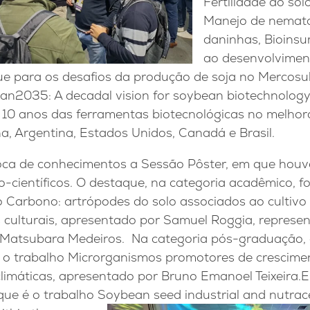
Fertilidade do so
Manejo de nemato
daninhas, Bioins
ao desenvolviment
ue para os desafios da produção de soja no Mercos
an2035: A decadal vision for soybean biotechnology”,
 10 anos das ferramentas biotecnológicas no melho
a, Argentina, Estados Unidos, Canadá e Brasil.
ca de conhecimentos a Sessão Pôster, em que houv
o-científicos. O destaque, na categoria acadêmico, fo
 Carbono: artrópodes do solo associados ao cultivo 
 culturais, apresentado por Samuel Roggia, represen
 Matsubara Medeiros. Na categoria pós-graduação,
 o trabalho Microrganismos promotores de crescime
climáticas, apresentado por Bruno Emanoel Teixeira.E
aque é o trabalho Soybean seed industrial and nutrac