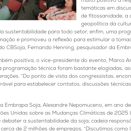
temáticas em discus
de fitossanidade, a
geopolítica da cultu
 da sustentabilidade para todo setor, enfim, uma pr
mação e promoveu a reflexão para estimular a tomad
 do CBSoja, Fernando Henning, pesquisador da Embr
bém positiva, o vice-presidente do evento, Marco An
a programação técnica foram bastante elogiadas, a
terações. “Do ponto de vista dos congressistas, enc
ável para estabelecer contatos, discussões técnicas
da Embrapa Soja, Alexandre Nepomuceno, em ano de 
ões Unidas sobre as Mudanças Climáticas de 2025 (C
 debater a sustentabilidade da soja, cadeia respons
a cerca de 2 milhões de empregos. “Discutimos como 