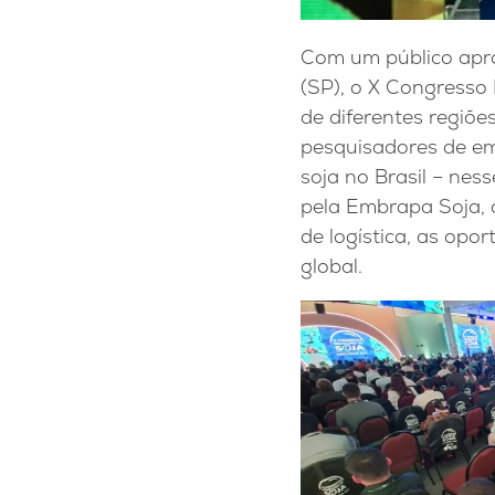
Com um público apro
(SP), o X Congresso
de diferentes regiõe
pesquisadores de em
soja no Brasil – nes
pela Embrapa Soja, d
de logística, as op
global.