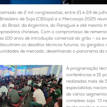
ximado de 2 mil congressistas, entre 21 e 24 de jul
 Brasileiro de Soja (CBSoja) e o Mercosoja 2025 reu
s do Brasil, da Argentina, do Paraguai e até mesmo t
presários chineses. Com o compromisso de rememora
ses 100 anos de introdução comercial do grão – os e
iscutiram os desafios técnicos futuros, os gargalos 
ortunidades de mercado, desenhando o panorama da s
A programação técn
conferências e 15 p
realizadas mais de 
especialistas nacion
de vários segmentos
complexo soja. “O re
muito positivo a re