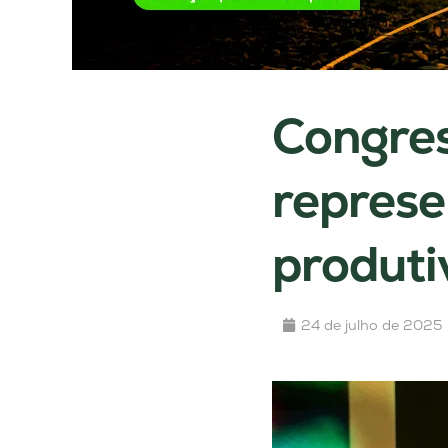
Congres
represe
produti
24 de julho de 2025