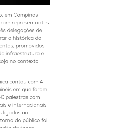
ho, em Campinas
niram representantes
rês delegações de
r a histórica da
ventos, promovidos
de infraestrutura e
oja no contexto
ica contou com 4
ainéis em que foram
50 palestras com
ais e internacionais
 ligados ao
torno do público foi
speito de todas