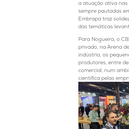
a atuação ativa nas 
sempre pautadas em c
Embrapa traz solide
das temáticas levan
Para Nogueira, o CBS
privado, na Arena d
indústria, os peque
produtores, entre de
comercial, num ambi
científica pelas emp