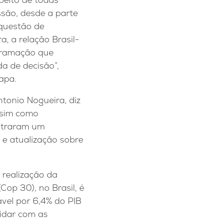
são, desde a parte
 questão de
ra, a relação Brasil-
ogramação que
a de decisão”,
apa.
tonio Nogueira, diz
ssim como
ontraram um
 e atualização sobre
realização da
op 30), no Brasil, é
ável por 6,4% do PIB
lidar com as