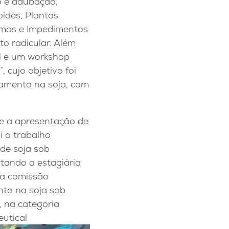
lo e adubação,
ides, Plantas
umos e Impedimentos
o radicular. Além
ul e um workshop
 cujo objetivo foi
ramento na soja, com
e a apresentação de
i o trabalho
de soja sob
tando a estagiária
 a comissão
nto na soja sob
, na categoria
eutical