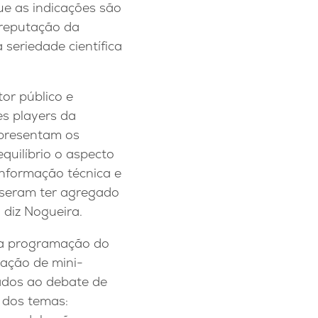
que as indicações são
 reputação da
seriedade científica
or público e
es players da
epresentam os
quilíbrio o aspecto
nformação técnica e
isseram ter agregado
 diz Nogueira.
a programação do
zação de mini-
ados ao debate de
 dos temas: