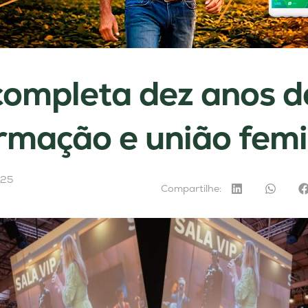
ompleta dez anos d
rmação e união femi
025
Compartilhe: