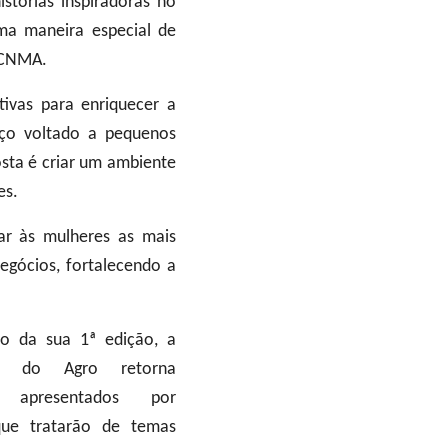
tórias inspiradoras no
ma maneira especial de
o CNMA.
ivas para enriquecer a
aço voltado a pequenos
sta é criar um ambiente
es.
tar às mulheres as mais
egócios, fortalecendo a
o da sua 1ª edição, a
r do Agro retorna
presentados por
 que tratarão de temas