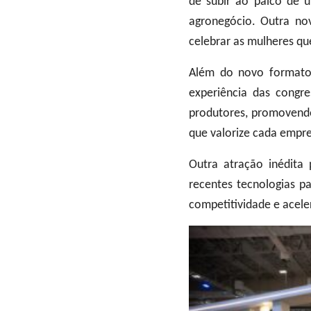
de subir ao palco de u
agronegócio. Outra no
celebrar as mulheres qu
Além do novo formato 
experiência das congr
produtores, promovendo
que valorize cada empre
Outra atração inédita 
recentes tecnologias p
competitividade e acele