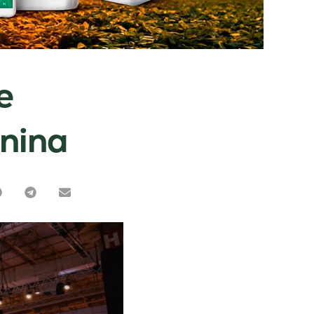
e
nina