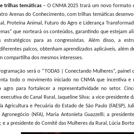
 trilhas temáticas
– O CNMA 2025 trará um novo formato c
tro Arenas do Conhecimento, com trilhas temáticas desenvolv
al, Proteína Animal, Futuro do Agro e Liderança Transformad
mas” que norteará os conteúdos, garantindo que estejam a
s estratégicos para as congressistas. Além disso, a estr
diferentes palcos, obtenham aprendizados aplicáveis, além 
 compartilha dos mesmos interesses.
ogramação será o “TODAS | Conectando Mulheres”, painel q
enta todo o movimento iniciado no CNMA que incentiva e r
o agro para fortalecer a representatividade no setor. Cinc
-executiva do Canal Rural, Jaqueline Silva; a vice-president
 Agricultura e Pecuária do Estado de São Paulo (FAESP), Jul
Agronegócio (NFA), Maria Antonieta Guazzelli; a president
a; e a presidente do Comitê das Mulheres da Rural, Lúcia Borto