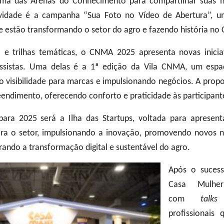
ma das Arenas do Conhecimento para compartilhar suas his
vidade é a campanha “Sua Foto no Vídeo de Abertura”, u
e estão transformando o setor do agro e fazendo história n
e trilhas temáticas, o CNMA 2025 apresenta novas iniciat
essistas. Uma delas é a 1ª edição da Vila CNMA, um esp
 visibilidade para marcas e impulsionando negócios. A propo
endimento, oferecendo conforto e praticidade às participant
para 2025 será a Ilha das Startups, voltada para apresen
ara o setor, impulsionando a inovação, promovendo novos n
rando a transformação digital e sustentável do agro.
Após o sucess
Casa Mulhe
com
talks
a
profissionais