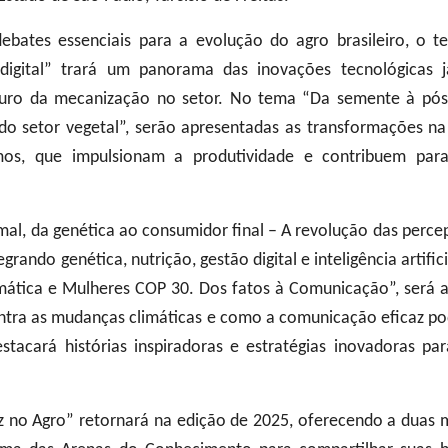
ebates essenciais para a evolução do agro brasileiro, o 
 digital” trará um panorama das inovações tecnológica
turo da mecanização no setor. No tema “Da semente à pós-
 do setor vegetal”, serão apresentadas as transformações na
sumos, que impulsionam a produtividade e contribuem pa
mal, da genética ao consumidor final – A revolução das percep
rando genética, nutrição, gestão digital e inteligência artifici
tica e Mulheres COP 30. Dos fatos à Comunicação”, será a
ntra as mudanças climáticas e como a comunicação eficaz po
stacará histórias inspiradoras e estratégias inovadoras pa
no Agro” retornará na edição de 2025, oferecendo a duas 