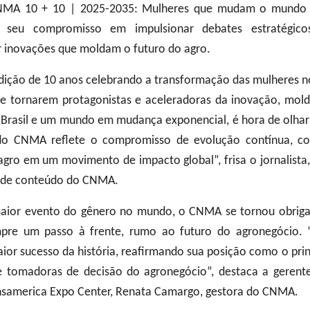
NMA 10 + 10 | 2025-2035: Mulheres que mudam o mundo p
 seu compromisso em impulsionar debates estratégicos
r inovações que moldam o futuro do agro.
ição de 10 anos celebrando a transformação das mulheres no
se tornarem protagonistas e aceleradoras da inovação, mold
Brasil e um mundo em mudança exponencial, é hora de olhar
do CNMA reflete o compromisso de evolução contínua, co
agro em um movimento de impacto global”, frisa o jornalista,
or de conteúdo do CNMA.
ior evento do gênero no mundo, o CNMA se tornou obrigató
pre um passo à frente, rumo ao futuro do agronegócio.
aior sucesso da história, reafirmando sua posição como o pri
 e tomadoras de decisão do agronegócio”, destaca a geren
samerica Expo Center, Renata Camargo, gestora do CNMA.