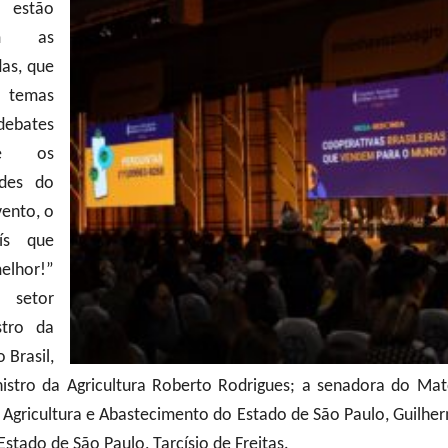
 estão
ém as
das, que
temas
debates
re os
ades do
vento, o
aís que
elhor!”
o setor
stro da
 Brasil,
nistro da Agricultura Roberto Rodrigues; a senadora do Mat
de Agricultura e Abastecimento do Estado de São Paulo, Guilher
stado de São Paulo, Tarcísio de Freitas.