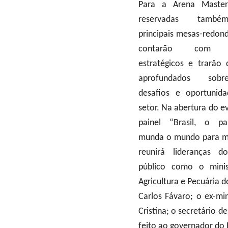
Para a Arena Master
reservadas tamb
principais mesas-redon
contarão com 
estratégicos e trarão 
aprofundados sob
desafios e oportunid
setor. Na abertura do e
painel “Brasil, o p
munda o mundo para m
reunirá lideranças d
público como o mini
Agricultura e Pecuária do
Carlos Fávaro; o ex-mi
Cristina; o secretário 
feito ao governador do E