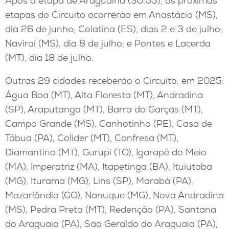
Após a etapa de Araguaína (30.05), as próximas
etapas do Circuito ocorrerão em Anastácio (MS),
dia 26 de junho; Colatina (ES), dias 2 e 3 de julho;
Naviraí (MS), dia 8 de julho; e Pontes e Lacerda
(MT), dia 18 de julho.
Outras 29 cidades receberão o Circuito, em 2025:
Água Boa (MT), Alta Floresta (MT), Andradina
(SP), Araputanga (MT), Barra do Garças (MT),
Campo Grande (MS), Canhotinho (PE), Casa de
Tábua (PA), Colíder (MT), Confresa (MT),
Diamantino (MT), Gurupi (TO), Igarapé do Meio
(MA), Imperatriz (MA), Itapetinga (BA), Ituiutaba
(MG), Iturama (MG), Lins (SP), Marabá (PA),
Mozarlândia (GO), Nanuque (MG), Nova Andradina
(MS), Pedra Preta (MT), Redenção (PA), Santana
do Araguaia (PA), São Geraldo do Araguaia (PA),