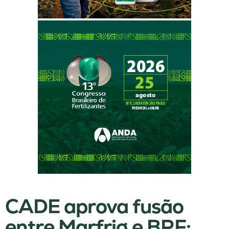
CADE aprova fusão
entre Marfrig e BRF;