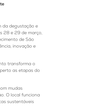
te
m da degustação e
s 28 e 29 de março,
tecimento de São
ência, inovação e
ento transforma o
perto as etapas do
, com mudas
o. O local funciona
cas sustentáveis