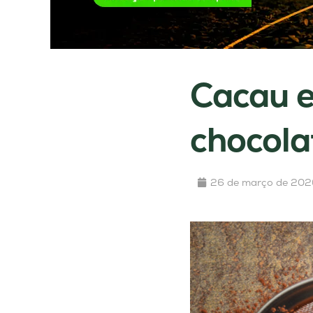
Cacau e
chocola
26 de março de 202