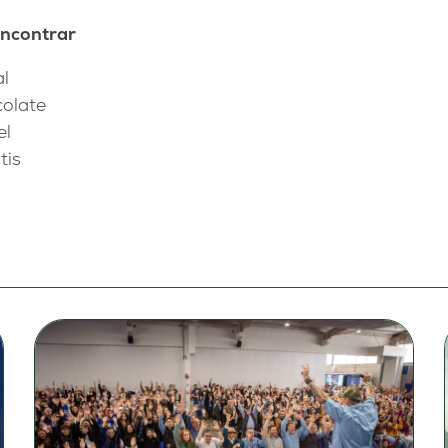
encontrar
al
colate
el
tis