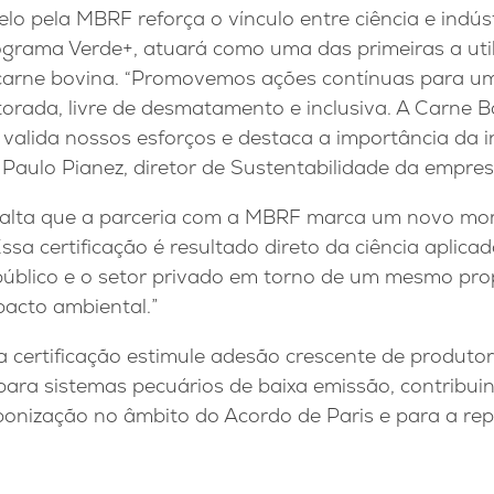
selo pela MBRF reforça o vínculo entre ciência e indús
grama Verde+, atuará como uma das primeiras a utili
 carne bovina. “Promovemos ações contínuas para um
orada, livre de desmatamento e inclusiva. A Carne 
valida nossos esforços e destaca a importância da i
z Paulo Pianez, diretor de Sustentabilidade da empres
ssalta que a parceria com a MBRF marca um novo m
Essa certificação é resultado direto da ciência aplic
público e o setor privado em torno de um mesmo prop
acto ambiental.”
a certificação estimule adesão crescente de produto
para sistemas pecuários de baixa emissão, contribui
bonização no âmbito do Acordo de Paris e para a rep