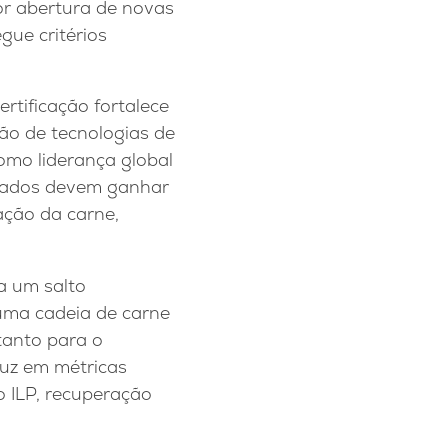
or abertura de novas
gue critérios
ertificação fortalece
ção de tecnologias de
omo liderança global
ficados devem ganhar
ação da carne,
a um salto
 uma cadeia de carne
tanto para o
duz em métricas
o ILP, recuperação