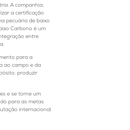
tria. A companhia,
zar a certificação
a pecuária de baixo
Baixo Carbono é um
ntegração entre
a.
omento para a
ada ao campo e da
ósito: produzir
res e se torne um
ndo para as metas
utação internacional