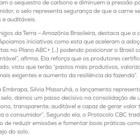
iam o sequestro de carbono e diminuem a pressão p
idor, o selo representa segurança de que a carne se
 e auditáveis.
migos da Terra – Amazônia Brasileira, destaca que a c
 “Apoiamos iniciativas como esta que aceleram a ado
tas no Plano ABC+ […] podendo posicionar o Brasil c
ntável”, afirma. Ela reforça que os produtores certi
ado, visto que terão “pastos mais produtivos, valoriz
is exigentes e aumento da resiliência da fazenda”.
a Embrapa, Silvia Massruhá, o lançamento represent
 o selo, damos um passo decisivo na consolidação de
ono, transparente, auditável e capaz de gerar valor 
a o consumidor”. Segundo ela, o Protocolo CBC tra
o de reduzir emissões e fomentar boas práticas com
jo do solo.