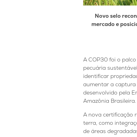
Novo selo recon
mercado e posicio
A COP30 foi o palco
pecuária sustentável 
identificar propried
aumentar a captura 
desenvolvido pela 
Amazônia Brasileira.
A nova certificação 
terra, como integra
de áreas degradadas