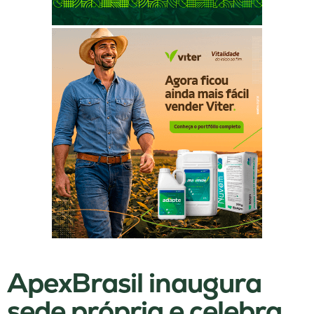
ApexBrasil inaugura
sede própria e celebra