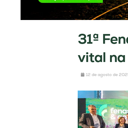
31ª Fen
vital n
12 de agosto de 202