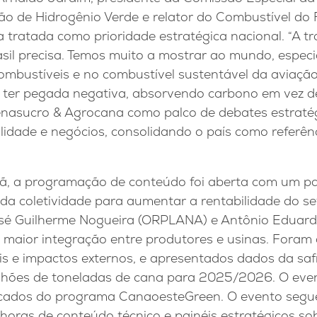
ão de Hidrogênio Verde e relator do Combustível do 
a tratada como prioridade estratégica nacional. “A t
asil precisa. Temos muito a mostrar ao mundo, espec
ombustíveis e no combustível sustentável da aviaçã
ter pegada negativa, absorvendo carbono em vez de e
enasucro & Agrocana como palco de debates estrat
lidade e negócios, consolidando o país como referênc
ã, a programação de conteúdo foi aberta com um pa
da coletividade para aumentar a rentabilidade do se
é Guilherme Nogueira (ORPLANA) e Antônio Eduardo
maior integração entre produtores e usinas. Foram 
eis e impactos externos, e apresentados dados da sa
ilhões de toneladas de cana para 2025/2026. O ev
ficados do programa CanaoesteGreen. O evento segue 
horas de conteúdo técnico e painéis estratégicos so