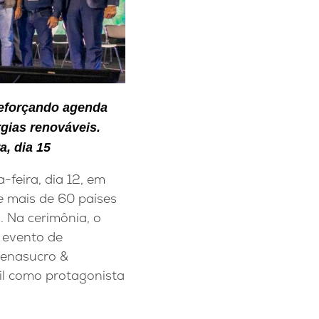
 reforçando agenda
gias renováveis.
, dia 15
-feira, dia 12, em
e mais de 60 países
. Na cerimônia, o
 evento de
Fenasucro &
il como protagonista