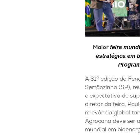
Maior
feira mundi
estratégica em 
Program
A 31ª edição da Fena
Sertãozinho (SP), re
e expectativa de sup
diretor da feira, P
relevância global t
Agrocana deve ser a
mundial em bioenergi