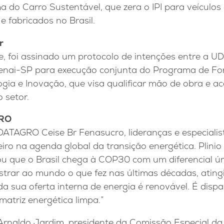
 do Carro Sustentável, que zera o IPI para veículos
 e fabricados no Brasil.
r
e, foi assinado um protocolo de intenções entre a U
Senai-SP para execução conjunta do Programa de Fo
ogia e Inovação, que visa qualificar mão de obra e a
 setor.
GRO
DATAGRO Ceise Br Fenasucro, lideranças e especiali
iro na agenda global da transição energética. Plinio 
 que o Brasil chega à COP30 com um diferencial úni
trar ao mundo o que fez nas últimas décadas, atin
da sua oferta interna de energia é renovável. É disp
atriz energética limpa.”
Arnaldo Jardim, presidente da Comissão Especial da