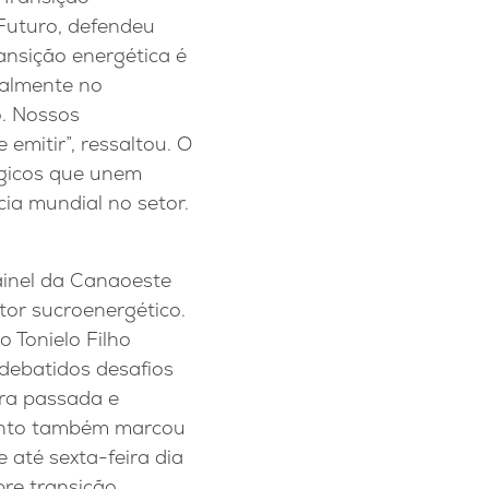
Futuro, defendeu
ransição energética é
ialmente no
o. Nossos
mitir”, ressaltou. O
égicos que unem
ia mundial no setor.
inel da Canaoeste
tor sucroenergético.
 Tonielo Filho
debatidos desafios
fra passada e
ento também marcou
até sexta-feira dia
bre transição