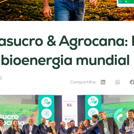
asucro & Agrocana: B
a bioenergia mundial
5
Compartilhe: