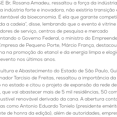
SE Br, Rosana Amadeu, ressaltou a força da indústri
 indústria forte e inovadora, não existiria transição
tentável da bioeconomia. É ela que garante competi
a a cadeia”, disse, lembrando que o evento é vitrine
adores de serviço, centros de pesquisa e mercado
ntando o Governo Federal, o ministro do Empreend
mpresa de Pequeno Porte, Márcio França, destacou
a na promoção do etanol e da energia limpa e elogi
evento nos últimos anos.
cultura e Abastecimento do Estado de São Paulo, Gui
ador Tarcísio de Freitas, ressaltou a importância da
o no estado e citou o projeto de expansão da rede 
 que vai abastecer mais de 5 mil residências, 50 com
ustível renovável derivado da cana. A abertura con
as como Antonio Eduardo Tonielo (presidente emérito
nte de honra da edição), além de autoridades, empres