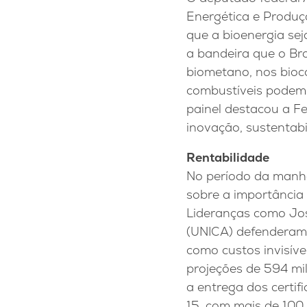
Energética e Produç
que a bioenergia sej
a bandeira que o Br
biometano, nos bioc
combustíveis podem 
painel destacou a F
inovação, sustentabi
Rentabilidade
No período da manh
sobre a importância 
Lideranças como Jos
(UNICA) defenderam 
como custos invisív
projeções de 594 m
a entrega dos certi
15, com mais de 100 