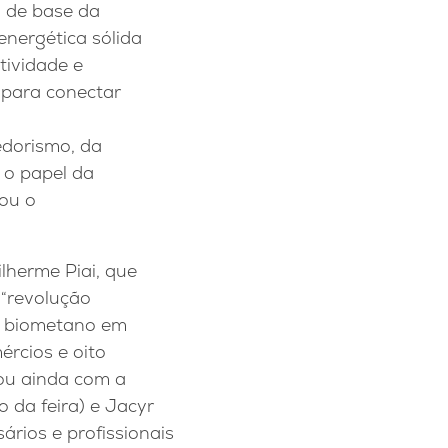
a de base da
 energética sólida
tividade e
 para conectar
edorismo, da
 o papel da
ou o
lherme Piai, que
 “revolução
de biometano em
ércios e oito
tou ainda com a
 da feira) e Jacyr
ários e profissionais