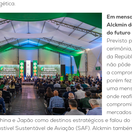
gética.
Em mensa
Alckmin d
do futuro
Previsto p
cerimônia,
da Repúbl
não pôde
a comprom
porém fez
uma mens
onde reaf
compromi
mercados 
China e Japão como destinos estratégicos e falou do
tível Sustentável de Aviação (SAF). Alckmin també