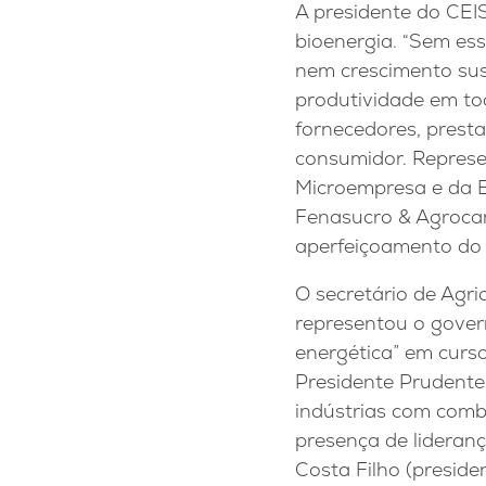
A presidente do CEI
bioenergia. “Sem essa
nem crescimento sus
produtividade em tod
fornecedores, prest
consumidor. Represe
Microempresa e da E
Fenasucro & Agrocan
aperfeiçoamento do 
O secretário de Agri
representou o govern
energética” em curs
Presidente Prudente,
indústrias com comb
presença de lideranç
Costa Filho (preside