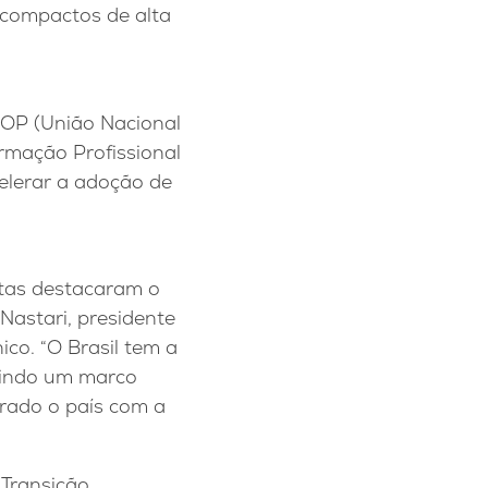
 compactos de alta
DOP (União Nacional
rmação Profissional
celerar a adoção de
stas destacaram o
Nastari, presidente
co. “O Brasil tem a
gindo um marco
arado o país com a
 Transição