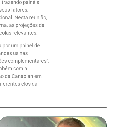
, trazendo painéis
seus fatores,
ional. Nesta reunião,
ima, as projeções da
colas relevantes.
a por um painel de
andes usinas
sões complementares”,
também com a
ição da Canaplan em
iferentes elos da