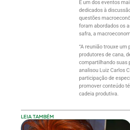
É um dos eventos mais
dedicados à discussão
questões macroeconômi
foram abordados os as
safra, a macroeconomi
“A reunião trouxe um 
produtores de cana, 
compartilhando suas p
analisou Luiz Carlos 
participação de espec
promover conteúdo téc
cadeia produtiva.
LEIA TAMBÉM