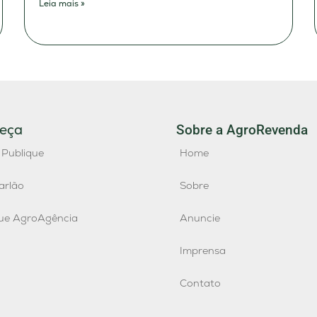
Leia mais »
eça
Sobre a AgroRevenda
 Publique
Home
arlão
Sobre
que AgroAgência
Anuncie
Imprensa
Contato