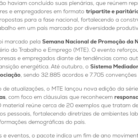
ão haviam concluído suas plenárias, que reúnem re
ores e empregadores em formato
tripartite e paritári
ropostas para a fase nacional, fortalecendo a const
abalho em um país marcado por diversidade produtiv
oi marcado pela
Semana Nacional de Promoção da N
tério do Trabalho e Emprego (MTE). O evento reforçou
mpresas e empregados diante de tendências como au
ansição energética. Até outubro, o
Sistema Mediado
gociação
, sendo 32.885 acordos e 7.705 convenções 
 de atualizações, o MTE lançou nova edição da séri
as
, com foco em cláusulas que reconhecem
responsa
 material reúne cerca de 20 exemplos que tratam de 
dos pessoais, fortalecendo diretrizes de ambientes lab
sformações demográficas do país.
 e eventos, o pacote indica um fim de ano movime