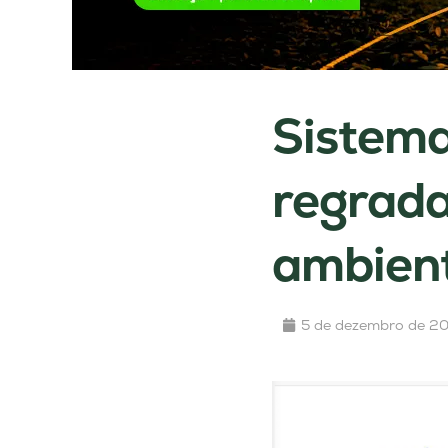
Sistema
regrada
ambient
5 de dezembro de 2