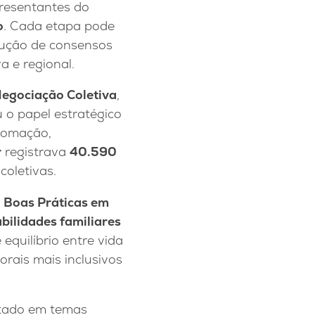
presentantes do
o
. Cada etapa pode
rução de consensos
a e regional.
egociação Coletiva
,
 o papel estratégico
tomação,
r
registrava
40.590
coletivas.
e
Boas Práticas em
bilidades familiares
equilíbrio entre vida
orais mais inclusivos
ntado em temas