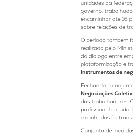
unidades da federaç
governo, trabalhad
encaminhar até 16 p
sobre relações de tr
O período também f
realizada pelo Minis
do diálogo entre e
plataformização e tr
instrumentos de ne
Fechando o conjunto
Negociações Coletiv
dos trabalhadores. O
profissional e cuida
e alinhados às tran
Conjunto de medidas