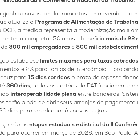
ta ganhou novos desdobramentos em novembro com 
ue atualiza o
Programa de Alimentação do Trabalha
a OCB, a medida representa a modernização mais amp
prestes a completar 50 anos e beneficia
mais de 22 
m de
300 mil empregadores
e
800 mil estabelecimen
ção estabelece
limites máximos para taxas cobrada
imentos e 2% para tarifas de intercâmbio — proibind
reduz para
15 dias corridos
o prazo de repasse financ
até
360 dias
, todos os cartões do PAT funcionem em
indo
interoperabilidade plena
entre bandeiras. Sist
es terão ainda de abrir seus arranjos de pagamento
90 dias para se adequar às novas regras.
anço são as
etapas estaduais e distrital da II Confer
da para ocorrer em março de 2026, em São Paulo. A