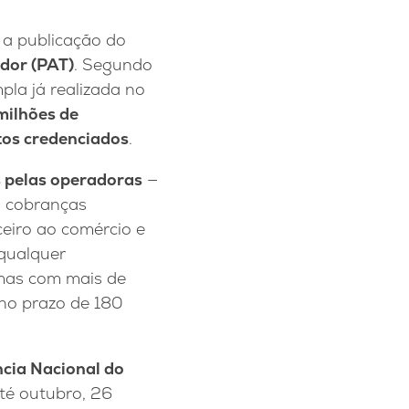
a publicação do
dor (PAT)
. Segundo
la já realizada no
milhões de
tos credenciados
.
s pelas operadoras
—
o cobranças
eiro ao comércio e
 qualquer
emas com mais de
 no prazo de 180
ência Nacional do
té outubro, 26