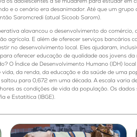
ava os adolescentes a se mudarem para estudar em c
ndo e o cenário era desanimador. Até que um grupo d
então Saromcredi (atual Sicoob Sarom).
perativa alavancou o desenvolvimento do comércio, 
ão agrícola. E além de oferecer serviços bancários c
tir no desenvolvimento local. Eles ajudaram, inclusi
para oferecer educação de qualidade aos jovens da 
ado? O Índice de Desenvolvimento Humano (IDH) local
 vida, da renda, da educação e da saúde de uma po
 saltou para 0,672 em uma década. A escala varia de
hores as condições de vida da população. Os dados s
ia e Estatítica (IBGE).