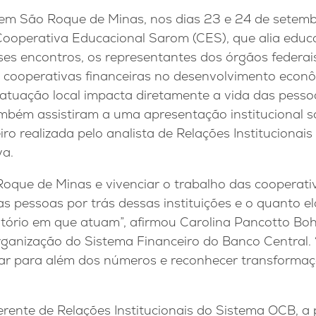
em São Roque de Minas, nos dias 23 e 24 de setembr
ooperativa Educacional Sarom (CES), que alia educ
ses encontros, os representantes dos órgãos federa
 cooperativas financeiras no desenvolvimento econôm
tuação local impacta diretamente a vida das pesso
mbém assistiram a uma apresentação institucional s
ro realizada pelo analista de Relações Institucionai
va.
Roque de Minas e vivenciar o trabalho das cooperati
s pessoas por trás dessas instituições e o quanto 
itório em que atuam”, afirmou Carolina Pancotto Boh
anização do Sistema Financeiro do Banco Central.
ar para além dos números e reconhecer transformaç
gerente de Relações Institucionais do Sistema OCB, 