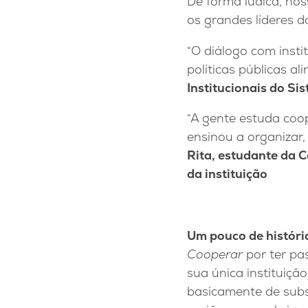
De forma lúdica, nos
os grandes líderes d
“O diálogo com insti
políticas públicas al
Institucionais do S
“A gente estuda coo
ensinou a organizar, 
Rita, estudante da 
da instituição
Um pouco de históri
Cooperar
por ter pa
sua única instituiçã
basicamente de subsi