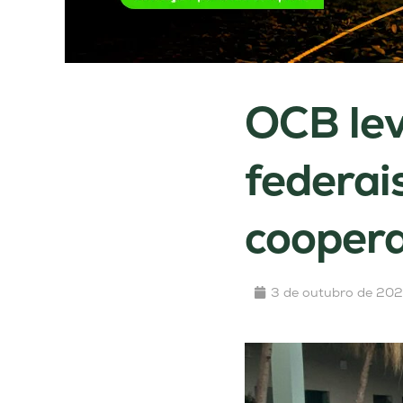
OCB lev
federai
coopera
3 de outubro de 20