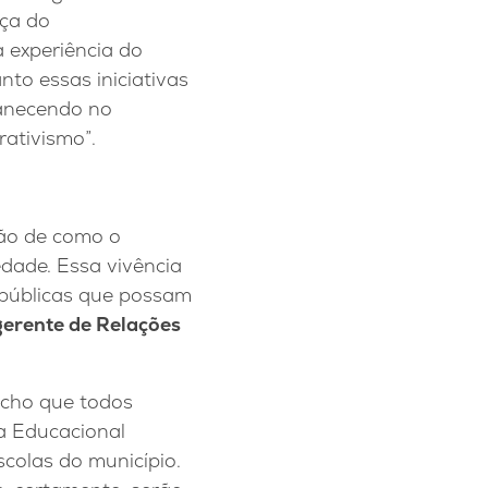
rça do
 experiência do
to essas iniciativas
manecendo no
rativismo”.
ão de como o
dade. Essa vivência
s públicas que possam
gerente de Relações
Acho que todos
a Educacional
scolas do município.