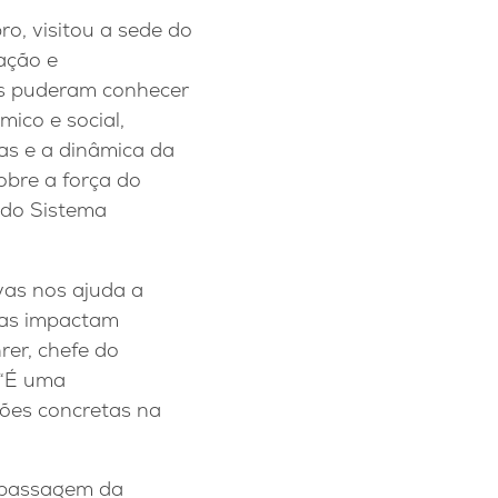
o, visitou a sede do
ação e
is puderam conhecer
ico e social,
as e a dinâmica da
obre a força do
s do Sistema
vas nos ajuda a
elas impactam
rer, chefe do
 “É uma
ões concretas na
a passagem da