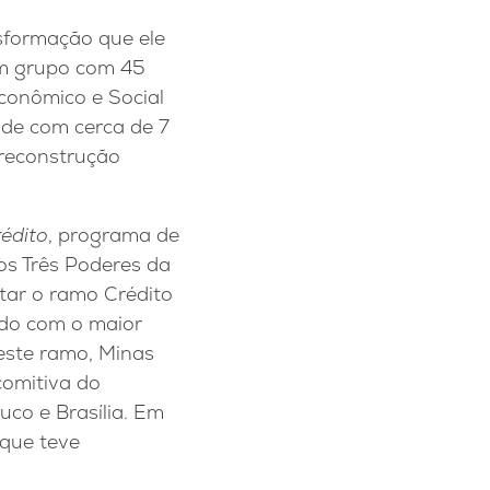
sformação que ele
um grupo com 45
conômico e Social
ade com cerca de 7
 reconstrução
édito
, programa de
os Três Poderes da
tar o ramo Crédito
ado com o maior
neste ramo, Minas
comitiva do
co e Brasília. Em
 que teve