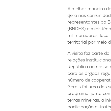
A melhor maneira de
gera nas comunidad
representantes do B
(BNDES) e ministéri
mil moradores, local
territorial por meio 
A visita faz parte d
relações institucio
República ao nosso m
para os órgãos regul
número de cooperativ
Gerais foi uma das s
programa, junto com
terras mineiras, a i
participação estraté