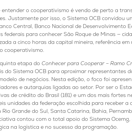
 entender o cooperativismo é vendo de perto a tran
es. Justamente por isso, o Sistema OCB convidou 
anco Central, Banco Nacional de Desenvolvimento E
os federais para conhecer São Roque de Minas — cid
izada a cinco horas da capital mineira, referência em
do cooperativismo.
a quinta etapa do
Conhecer para Cooperar – Ramo Cr
nais do Sistema OCB para aproximar representantes d
odelo de negócios. Nesta edição, o foco foi apresen
adores e autarquias ligadas ao setor. Por ser o Est
as de crédito do Brasil (181) e um dos mais fortes 
eis unidades da federação escolhida para receber a 
 Rio Grande do Sul, Santa Catarina, Bahia, Pernambu
niciativa contou com o total apoio do Sistema Ocemg,
gica na logística e no sucesso da programação.