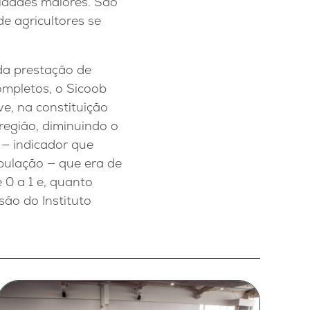
idades maiores. São
e agricultores se
da prestação de
ompletos, o Sicoob
ve, na constituição
região, diminuindo o
 — indicador que
pulação — que era de
 0 a 1 e, quanto
ão do Instituto