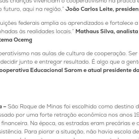
sas crianças vivenciam o cooperativismo na prática 
o futuro, aqui na região.”
João Carlos Leite, preside
tuições federais amplia os aprendizados e fortalece 
inhadas às realidades locais.”
Mathaus Silva, analista
istema Ocemg
perativismo nas aulas de cultura de cooperação. Ser
decidir junto e entregar resultado. É algo que a gent
Cooperativa Educacional Sarom e atual presidente d
a –
São Roque de Minas foi escolhido como destino 
ssado por uma forte retração econômica nos anos 
o financeira. Na época, as estradas eram precárias e
stência. Para piorar a situação, não havia escola d