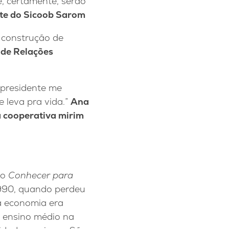
e, certamente, serão
nte do Sicoob Sarom
a construção de
 de Relações
 presidente me
e leva pra vida.”
Ana
a cooperativa mirim
do
Conhecer para
1990, quando perdeu
 a economia era
e ensino médio na