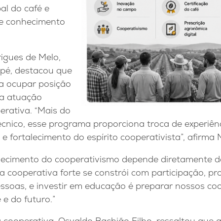
al do café e
e conhecimento
igues de Melo,
pé, destacou que
a ocupar posição
da atuação
perativa. “Mais do
cnico, esse programa proporciona troca de experiên
e fortalecimento do espírito cooperativista”, afirma 
alecimento do cooperativismo depende diretamente da
 cooperativa forte se constrói com participação, pr
ssoas, e investir em educação é preparar nossos co
 e do futuro.”
a cooperativa, Osvaldo Bachião Filho, ressaltou qu