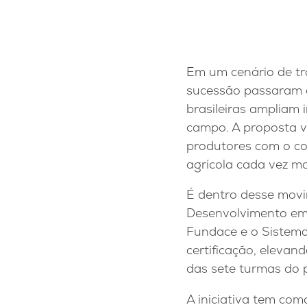
Em um cenário de tr
sucessão passaram a
brasileiras ampliam
campo. A proposta va
produtores com o co
agrícola cada vez ma
É dentro desse mov
Desenvolvimento em 
Fundace e o Sistem
certificação, elevan
das sete turmas do p
A iniciativa tem com