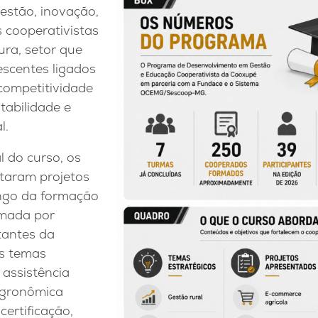
estão, inovação,
s cooperativistas
ura, setor que
escentes ligados
 competitividade
tabilidade e
l.
l do curso, os
taram projetos
ongo da formação
mada por
tantes da
os temas
 assistência
 agronômica
certificação,