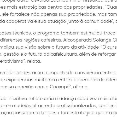
sões mais estratégicas dentro das propriedades. “Qu
 ele fortalece não apenas sua propriedade, mas ta
 da cooperativa e sua atuação junto à comunidade”, 
bates técnicos, o programa também estimulou troca 
diferentes regiões cafeeiras. A cooperada Solange Ol
pliou sua visão sobre o futuro da atividade. “O cu
, gestão e o futuro da cafeicultura, além de reforçar
rativismo”, relata.
ma Júnior destacou o impacto da convivência entre o
e experiências muito rica entre cooperados de difer
s nossa conexão com a Cooxupé”, afirma.
de iniciativa reflete uma mudança cada vez mais cla
ro: em cadeias altamente profissionalizadas, conhec
ação passaram a ter peso tão estratégico quanto p