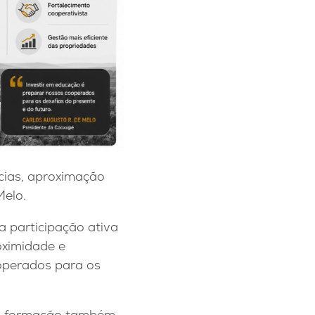
cias, aproximação
Melo.
 participação ativa
oximidade e
operados para os
e a formação também