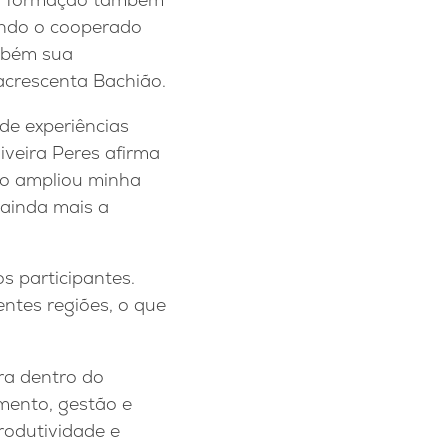
ando o cooperado
mbém sua
acrescenta Bachião.
de experiências
iveira Peres afirma
rso ampliou minha
 ainda mais a
s participantes.
entes regiões, o que
ra dentro do
imento, gestão e
rodutividade e