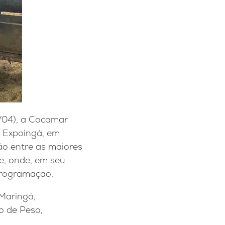
/04), a Cocamar
ª Expoingá, em
ão entre as maiores
e, onde, em seu
programação.
 Maringá,
o de Peso,