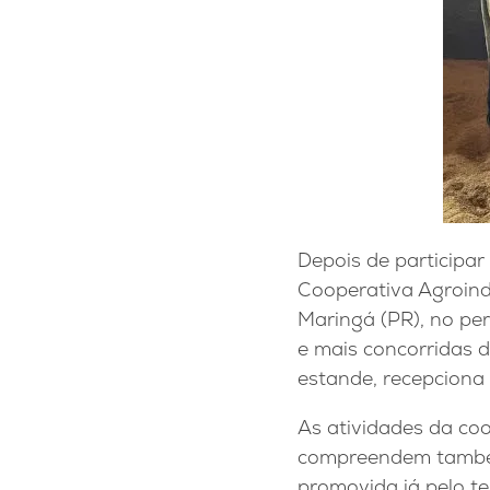
Depois de participa
Cooperativa Agroind
Maringá (PR), no per
e mais concorridas 
estande, recepciona
As atividades da coo
compreendem também
promovida já pelo t