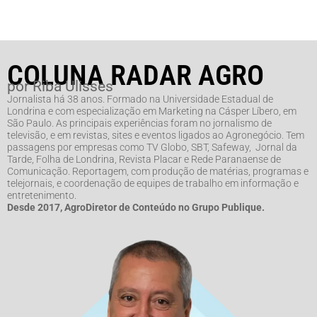
COLUNA RADAR AGRO
por Riba Ulisses
Jornalista há 38 anos. Formado na Universidade Estadual de
Londrina e com especialização em Marketing na Cásper Líbero, em
São Paulo. As principais experiências foram no jornalismo de
televisão, e em revistas, sites e eventos ligados ao Agronegócio. Tem
passagens por empresas como TV Globo, SBT, Safeway, Jornal da
Tarde, Folha de Londrina, Revista Placar e Rede Paranaense de
Comunicação. Reportagem, com produção de matérias, programas e
telejornais, e coordenação de equipes de trabalho em informação e
entretenimento.
Desde 2017, AgroDiretor de Conteúdo no Grupo Publique.