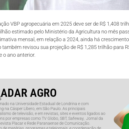
ução VBP agropecuária em 2025 deve ser de R$ 1,408 trilh
ilhão estimado pelo Ministério da Agricultura no mês pas
timativa mensal, em relação a 2024, ainda há crescimento
o também revisou sua projeção de R$ 1,285 trilhão para R$
 o ano anterior.
RADAR AGRO
s
rmado na Universidade Estadual de Londrina e com
g na Cásper Líbero, em São Paulo. As principais
lismo de televisão, e em revistas, sites e eventos ligados ao
ns por empresas como TV Globo, SBT, Safeway, Jornal da
 Revista Placar e Rede Paranaense de Comunicação.
de matérias, programas e telejornais, e coordenação de