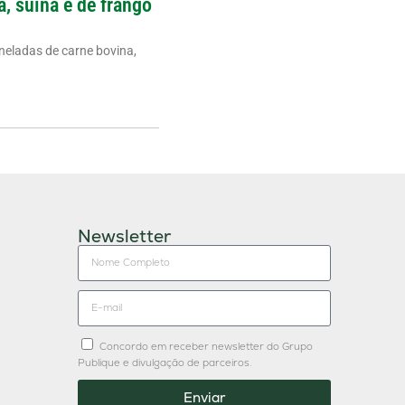
a, suína e de frango
neladas de carne bovina,
Newsletter
Concordo em receber newsletter do Grupo
Publique e divulgação de parceiros.
Enviar