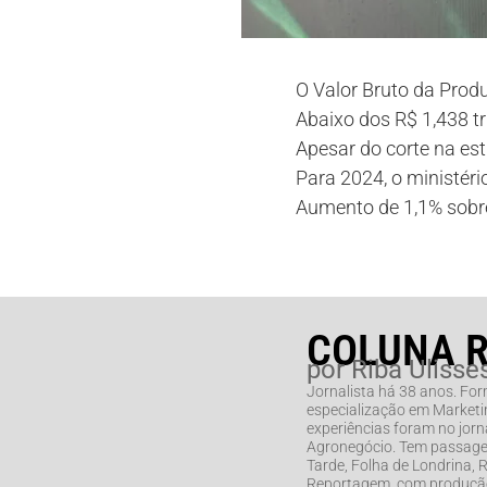
O Valor Bruto da Prod
Abaixo dos R$ 1,438 tr
Apesar do corte na es
Para 2024, o ministéri
Aumento de 1,1% sobre
COLUNA 
por Riba Ulisse
Jornalista há 38 anos. Fo
especialização em Marketin
experiências foram no jorna
Agronegócio. Tem passage
Tarde, Folha de Londrina,
Reportagem, com produção 