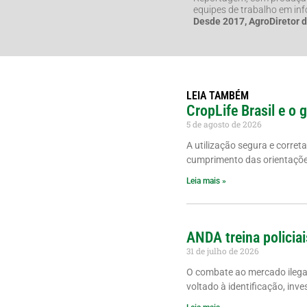
equipes de trabalho em in
Desde 2017, AgroDiretor 
LEIA TAMBÉM
CropLife Brasil e o 
5 de agosto de 2026
A utilização segura e corret
cumprimento das orientações
Leia mais »
ANDA treina policiai
31 de julho de 2026
O combate ao mercado ilegal 
voltado à identificação, inve