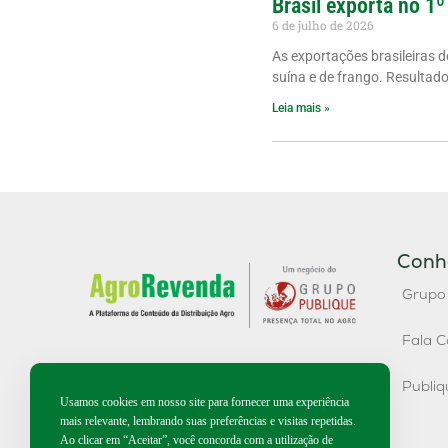
Brasil exporta no 1º
6 de julho de 2026
As exportações brasileiras 
suína e de frango. Resultad
Leia mais »
Conh
Grupo
Fala C
Publi
Usamos cookies em nosso site para fornecer uma experiência
mais relevante, lembrando suas preferências e visitas repetidas.
Ao clicar em “Aceitar”, você concorda com a utilização de