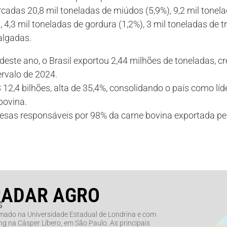
as 20,8 mil toneladas de miúdos (5,9%), 9,2 mil tonel
, 4,3 mil toneladas de gordura (1,2%), 3 mil toneladas de t
algadas.
deste ano, o Brasil exportou 2,44 milhões de toneladas, 
rvalo de 2024.
$ 12,4 bilhões, alta de 35,4%, consolidando o país como lí
bovina.
esas responsáveis por 98% da carne bovina exportada pel
RADAR AGRO
s
rmado na Universidade Estadual de Londrina e com
g na Cásper Líbero, em São Paulo. As principais