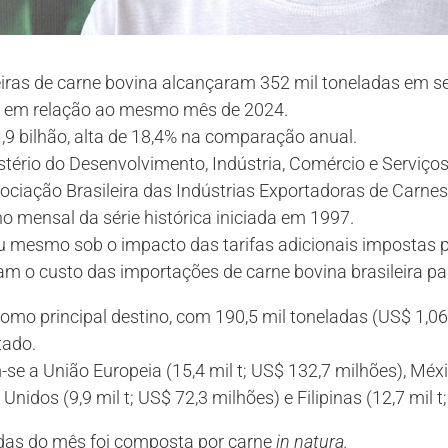
eiras de carne bovina alcançaram 352 mil toneladas em s
 em relação ao mesmo mês de 2024.
,9 bilhão, alta de 18,4% na comparação anual.
tério do Desenvolvimento, Indústria, Comércio e Serviço
ciação Brasileira das Indústrias Exportadoras de Carnes 
 mensal da série histórica iniciada em 1997.
 mesmo sob o impacto das tarifas adicionais impostas 
am o custo das importações de carne bovina brasileira p
mo principal destino, com 190,5 mil toneladas (US$ 1,06 
tado.
e a União Europeia (15,4 mil t; US$ 132,7 milhões), Méxic
Unidos (9,9 mil t; US$ 72,3 milhões) e Filipinas (12,7 mil t
das do mês foi composta por carne
in natura.