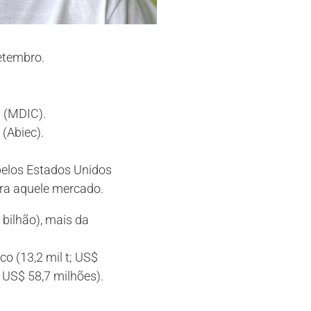
etembro.
s (MDIC).
(Abiec).
pelos Estados Unidos
ara aquele mercado.
bilhão), mais da
o (13,2 mil t; US$
; US$ 58,7 milhões).