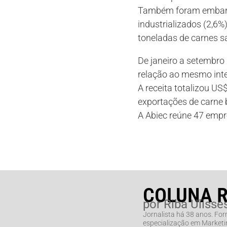
Também foram embarcad
industrializados (2,6%)
toneladas de carnes s
De janeiro a setembro 
relação ao mesmo inte
A receita totalizou US
exportações de carne 
A Abiec reúne 47 empr
COLUNA 
por Riba Ulisse
Jornalista há 38 anos. Fo
especialização em Marketin