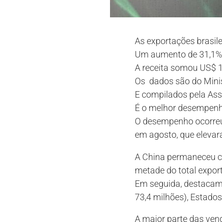
As exportações brasil
Um aumento de 31,1%
A receita somou US$ 1
Os dados são do Minis
E compilados pela Asso
É o melhor desempenho
O desempenho ocorreu
em agosto, que elevar
A China permaneceu co
metade do total expor
Em seguida, destacam-s
73,4 milhões), Estados 
A maior parte das ven