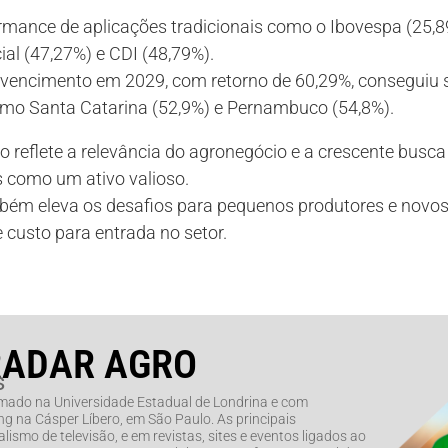
ormance de aplicações tradicionais como o Ibovespa (25,
ial (47,27%) e CDI (48,79%).
vencimento em 2029, com retorno de 60,29%, conseguiu
omo Santa Catarina (52,9%) e Pernambuco (54,8%).
o reflete a relevância do agronegócio e a crescente busca
s como um ativo valioso.
mbém eleva os desafios para pequenos produtores e novos 
 custo para entrada no setor.
RADAR AGRO
s
rmado na Universidade Estadual de Londrina e com
g na Cásper Líbero, em São Paulo. As principais
lismo de televisão, e em revistas, sites e eventos ligados ao