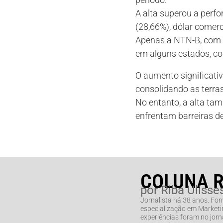
A alta superou a perf
(28,66%), dólar comerc
Apenas a NTN-B, com 
em alguns estados, c
O aumento significativ
consolidando as terra
No entanto, a alta ta
enfrentam barreiras de
COLUNA 
por Riba Ulisse
Jornalista há 38 anos. Fo
especialização em Marketin
experiências foram no jorna