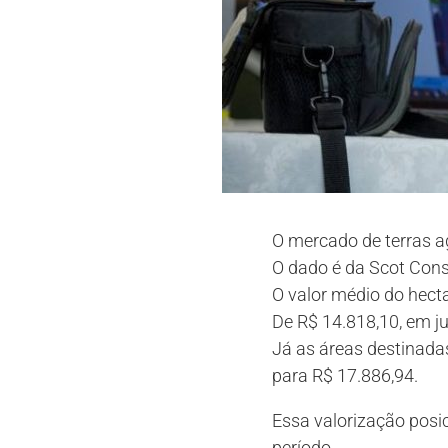
O mercado de terras ag
O dado é da Scot Consu
O valor médio do hecta
De R$ 14.818,10, em j
Já as áreas destinada
para R$ 17.886,94.
Essa valorização posi
período.