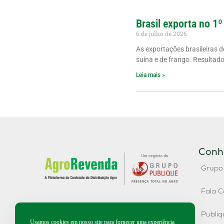
Brasil exporta no 1º
6 de julho de 2026
As exportações brasileiras 
suína e de frango. Resultad
Leia mais »
Conh
Grupo
Fala C
Publi
Usamos cookies em nosso site para fornecer uma experiência