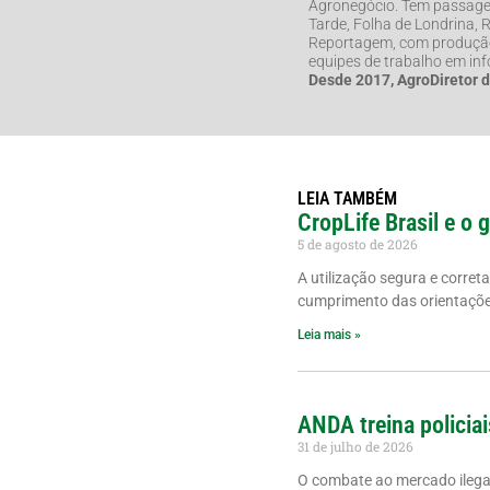
Agronegócio. Tem passage
Tarde, Folha de Londrina,
Reportagem, com produção 
equipes de trabalho em in
Desde 2017, AgroDiretor 
LEIA TAMBÉM
CropLife Brasil e o 
5 de agosto de 2026
A utilização segura e corret
cumprimento das orientações
Leia mais »
ANDA treina policiai
31 de julho de 2026
O combate ao mercado ilegal 