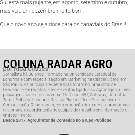
Sul está mais pujante, em agosto, setembro e outubro,
mas veio um dezembro muito bom.
Que o novo ano seja doce para os canaviais do Brasil!
COLUNA RADAR AGRO
por Riba Ulisses
Jornalista há 38 anos. Formado na Universidade Estadual de
Londrina e com especialização em Marketing na Cásper Líbero, em
São Paulo. As principais experiências foram no jornalismo de
televisão, e em revistas, sites e eventos ligados ao Agronegócio. Tem
passagens por empresas como TV Globo, SBT, Safeway, Jornal da
Tarde, Folha de Londrina, Revista Placar e Rede Paranaense de
Comunicação. Reportagem, com produção de matérias, programas e
telejornais, e coordenação de equipes de trabalho em informação e
entretenimento.
Desde 2017, AgroDiretor de Conteúdo no Grupo Publique.