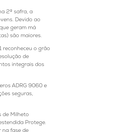
a 2ª safra, a
ovens. Devido ao
 (que geram má
as) são maiores.
21 reconheceu o grão
esolução de
tos integrais dos
níferos ADRG 9060 e
ões seguras,
s de Milheto
estendida Protege.
 na fase de