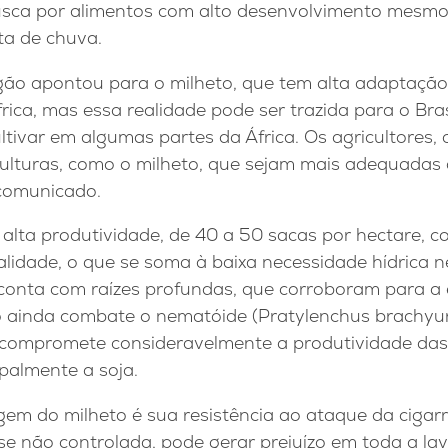
usca por alimentos com alto desenvolvimento mesmo
lta de chuva.
ão apontou para o milheto, que tem alta adaptação e
rica, mas essa realidade pode ser trazida para o Bras
ultivar em algumas partes da África. Os agricultores,
ulturas, como o milheto, que sejam mais adequadas
comunicado.
alta produtividade, de 40 a 50 sacas por hectare, c
ualidade, o que se soma à baixa necessidade hídrica 
a conta com raízes profundas, que corroboram para a
to ainda combate o nematóide (Pratylenchus brachyur
e compromete consideravelmente a produtividade das
palmente a soja.
em do milheto é sua resistência ao ataque da cigar
 se não controlada, pode gerar prejuízo em toda a la