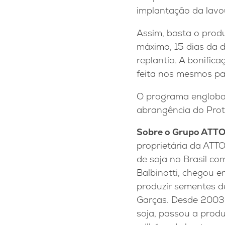
implantação da lavou
Assim, basta o produ
máximo, 15 dias da d
replantio. A bonific
feita nos mesmos p
O programa engloba
abrangência do Prot
Sobre o Grupo ATT
proprietária da ATT
de soja no Brasil co
Balbinotti, chegou 
produzir sementes de
Garças. Desde 2003 a
soja, passou a produ