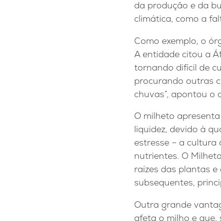
da produção e da b
climática, como a fa
Como exemplo, o órg
A entidade citou a Áf
tornando difícil de c
procurando outras c
chuvas”, apontou o 
O milheto apresenta 
liquidez, devido à q
estresse – a cultur
nutrientes. O Milhe
raízes das plantas 
subsequentes, princi
Outra grande vantag
afeta o milho e que,