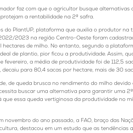
mador faz com que o agricultor busque alternativa
 protejam a rentabilidade na 2ª safra.
 do PlantUP, plataforma que auxilia o produtor na
 2022/2023 na região Centro-Oeste foram cadastra
l hectares de milho. No entanto, segundo a platafo
deal de plantio, pior ficou a produtividade. Assim, q
e fevereiro, a média de produtividade foi de 112,5 sa
, decaiu para 80,4 sacas por hectare, mais de 30 sa
de, de queda brusca no rendimento do milho devido 
necessita buscar uma alternativa para garantir uma 2ª
já que essa queda vertiginosa da produtividade no m
m novembro do ano passado, a FAO, braço das Naçõ
icultura, destacou em um estudo que as tendências 