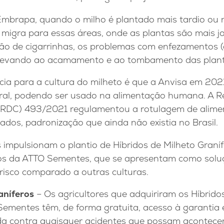
brapa, quando o milho é plantado mais tardio ou n
 migra para essas áreas, onde as plantas são mais j
ção de cigarrinhas, os problemas com enfezamentos
 levando ao acamamento e ao tombamento das plant
cia para a cultura do milheto é que a Anvisa em 20
ral, podendo ser usado na alimentação humana. A R
 (RDC) 493/2021 regulamentou a rotulagem de alimen
ados, padronização que ainda não existia no Brasil.
s impulsionam o plantio de Híbridos de Milheto Gra
s da ATTO Sementes, que se apresentam como soluç
 risco comparado a outras culturas.
aníferos
– Os agricultores que adquiriram os Híbrido
Sementes têm, de forma gratuita, acesso à garantia 
da contra quaisquer acidentes que possam acontecer