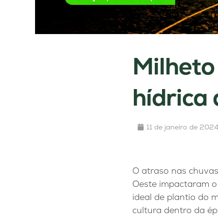
Milheto
hídrica
11 de janeiro de 202
O atraso nas chuvas
Oeste impactaram o 
ideal de plantio do 
cultura dentro da é