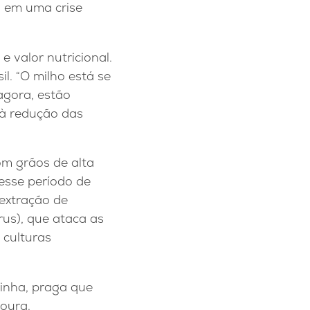
 em uma crise
 valor nutricional.
il. “O milho está se
 agora, estão
 à redução das
om grãos de alta
nesse período de
 extração de
us), que ataca as
 culturas
rinha, praga que
voura.