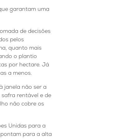
s que garantam uma
 tomada de decisões
dos pelos
rma, quanto mais
uando o plantio
cas por hectare. Já
cas a menos.
à janela não ser a
 safra rentável e de
ilho não cobre os
es Unidas para a
apontam para a alta