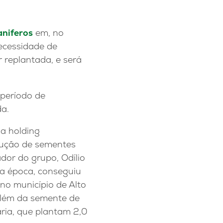
niferos
em, no
necessidade de
 replantada, e será
período de
da.
a holding
dução de sementes
ador do grupo, Odílio
a época, conseguiu
no município de Alto
 além da semente de
aria, que plantam 2,0