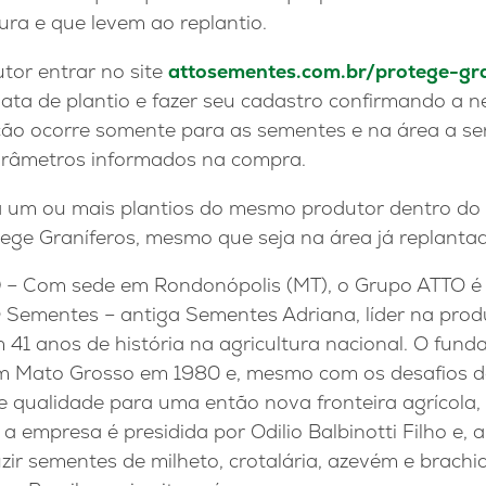
ra e que levem ao replantio.
tor entrar no site
attosementes.com.br/protege-gra
ata de plantio e fazer seu cadastro confirmando a 
ação ocorre somente para as sementes e na área a ser
arâmetros informados na compra.
 um ou mais plantios do mesmo produtor dentro do 
ege Graníferos, mesmo que seja na área já replanta
O
– Com sede em Rondonópolis (MT), o Grupo ATTO é 
O Sementes – antiga Sementes Adriana, líder na pro
m 41 anos de história na agricultura nacional. O fund
em Mato Grosso em 1980 e, mesmo com os desafios d
 qualidade para uma então nova fronteira agrícola, 
 empresa é presidida por Odilio Balbinotti Filho e,
zir sementes de milheto, crotalária, azevém e brachi