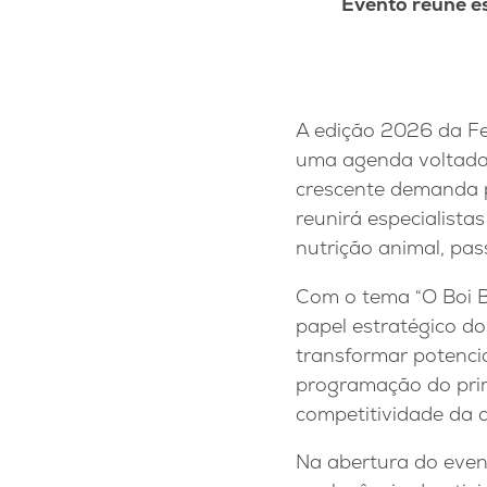
Evento reúne es
A edição 2026 da Fe
uma agenda voltada 
crescente demanda por
reunirá especialista
nutrição animal, pas
Com o tema “O Boi B
papel estratégico d
transformar potencia
programação do prim
competitividade da 
Na abertura do event