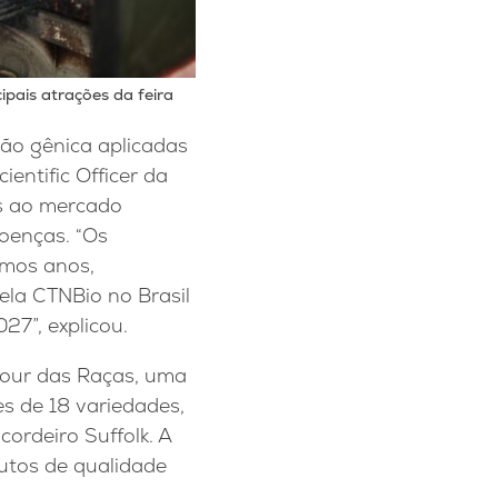
pais atrações da feira
ão gênica aplicadas
entific Officer da
as ao mercado
doenças. “Os
imos anos,
ela CTNBio no Brasil
27”, explicou.
Hour das Raças, uma
es de 18 variedades,
cordeiro Suffolk. A
butos de qualidade