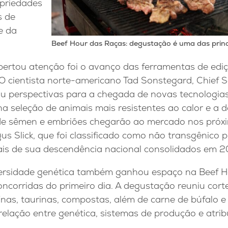
priedades
s de
e da
Beef Hour das Raças: degustação é uma das princi
ertou atenção foi o avanço das ferramentas de ediç
 O cientista norte-americano Tad Sonstegard, Chief Sci
ou perspectivas para a chegada de novas tecnologi
 na seleção de animais mais resistentes ao calor e a 
de sêmen e embriões chegarão ao mercado nos próx
 Slick, que foi classificado como não transgênico p
iais de sua descendência nacional consolidados em 20
versidade genética também ganhou espaço na Beef 
ncorridas do primeiro dia. A degustação reuniu cort
ínas, taurinas, compostas, além de carne de búfalo e 
a relação entre genética, sistemas de produção e atri