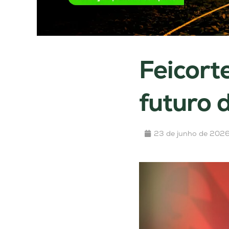
Feicort
futuro 
23 de junho de 202