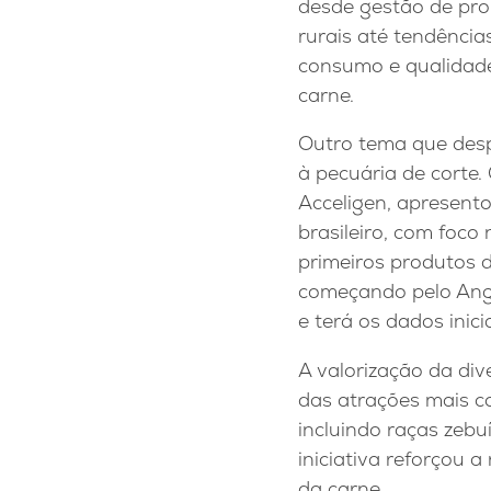
desde gestão de pro
rurais até tendência
consumo e qualidad
carne.
Outro tema que desp
à pecuária de corte.
Acceligen, apresent
brasileiro, com foco
primeiros produtos 
começando pelo Angus
e terá os dados inic
A valorização da di
das atrações mais co
incluindo raças zebu
iniciativa reforçou 
da carne.