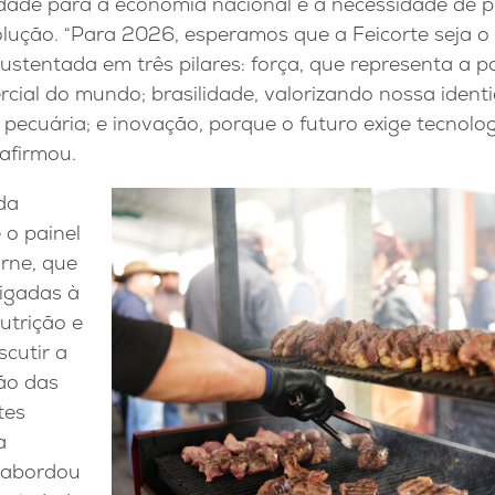
idade para a economia nacional e a necessidade de p
olução. “Para 2026, esperamos que a Feicorte seja o
 sustentada em três pilares: força, que representa a 
ial do mundo; brasilidade, valorizando nossa identi
 pecuária; e inovação, porque o futuro exige tecnolog
 afirmou.
da
o painel
rne, que
ligadas à
utrição e
cutir a
ção das
tes
a
 abordou