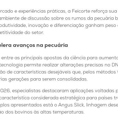
ercado e experiências práticas, a Feicorte reforça su
mbiente de discussão sobre os rumos da pecuária br
utividade, inovação e diferenciação ganham peso 
itividade do setor.
elera avanços na pecuária
 entre as principais apostas da ciência para aumenta
 tecnologia permite realizar alterações precisas no D
o de características desejáveis que, pelos métodos 
rias gerações para serem consolidadas.
2026, especialistas destacaram aplicações voltadas 
, característica considerada estratégica para países t
mplos apresentados está o Angus Slick, linhagem des
o dos bovinos às altas temperaturas.