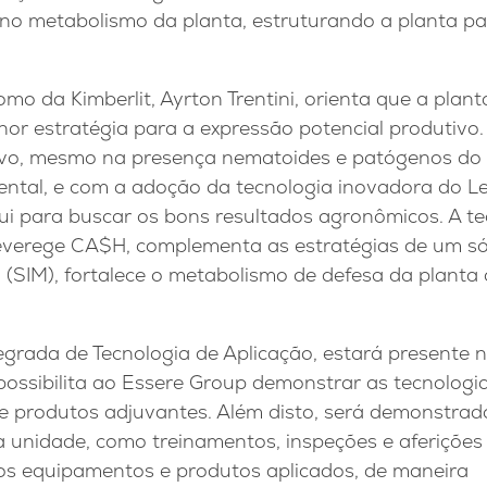
a no metabolismo da planta, estruturando a planta pa
o da Kimberlit, Ayrton Trentini, orienta que a plan
hor estratégia para a expressão potencial produtivo
tivo, mesmo na presença nematoides e patógenos do 
mental, e com a adoção da tecnologia inovadora do 
ibui para buscar os bons resultados agronômicos. A t
verege CA$H, complementa as estratégias de um só
(SIM), fortalece o metabolismo de defesa da planta 
egrada de Tecnologia de Aplicação, estará presente n
possibilita ao Essere Group demonstrar as tecnologi
e produtos adjuvantes. Além disto, será demonstrad
 unidade, como treinamentos, inspeções e aferiçõe
 os equipamentos e produtos aplicados, de maneira