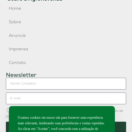
Home
Sobre
Anuncie
Imprensa
Contato
Newsletter
Concordo em receber newsletter do Grupo Publique e divulgação de
parceiros.
Usamos cookies em nosso site para fornecer uma experiência
mais relevante, lembrando suas preferências e visitas repetidas.
Enviar
Ao clicar em “Aceitar”, você concorda com a utilização de