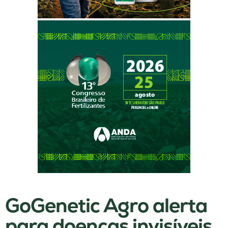
GoGenetic Agro alerta
para doenças invisíveis