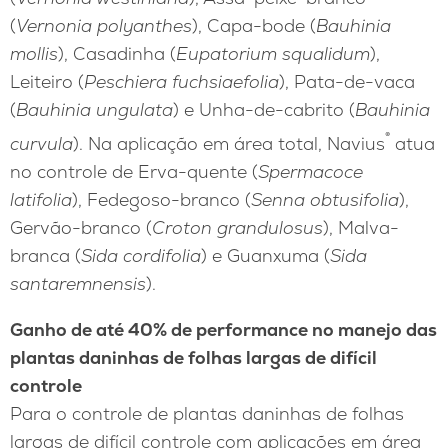
(
Vernonia polyanthes
), Capa-bode (
Bauhinia
mollis
), Casadinha (
Eupatorium squalidum
),
Leiteiro (
Peschiera fuchsiaefolia
), Pata-de-vaca
(
Bauhinia ungulata
) e Unha-de-cabrito (
Bauhinia
®
curvula
). Na aplicação em área total, Navius
atua
no controle de Erva-quente (
Spermacoce
latifolia
), Fedegoso-branco (
Senna obtusifolia
),
Gervão-branco (
Croton grandulosus
), Malva-
branca (
Sida cordifolia
) e Guanxuma (
Sida
santaremnensis
).
Ganho de até 40% de performance no manejo das
plantas daninhas de folhas largas de difícil
controle
Para o controle de plantas daninhas de folhas
largas de difícil controle com aplicações em área