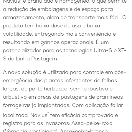
Navius
é granulado e homogêneo, o que permite
a redução de embalagens e de espaço para
armazenamento, além de transporte mais fácil. O
produto tem baixa dose de uso e baixa
volatilidade, entregando mais conveniência e
resultando em ganhos operacionais. É um
potencializador para as tecnologias Ultra-S e XT-
S da Linha Pastagem.
A nova solução é utilizada para controle em pós-
emergência das plantas infestantes de folhas
largas, de porte herbáceo, semi-arbustivo e
arbustivo em áreas de pastagens de gramíneas
forrageiras já implantadas. Com aplicação foliar
®
localizada, Navius
tem eficácia comprovada e
registro para as invasoras: Assa-peixe-roxo
(
Vernonia westiniana
), Assa-peixe-branco