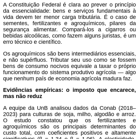
A Constituição Federal é clara ao prever o princípio
da essencialidade: bens e serviços fundamentais à
vida devem ter menor carga tributária. É o caso de
sementes, fertilizantes e agroquímicos, pilares da
segurança alimentar. Compará-los a cigarros ou
bebidas alcoólicas, como fazem alguns juristas, é um
erro técnico e científico.
Os agroquímicos são bens intermediários essenciais,
e não supérfluos. Tributar seu uso como se fossem
bens de consumo nocivos equivale a taxar o próprio
funcionamento do sistema produtivo agrícola — algo
que nenhum país de economia agrícola madura faz.
Evidências empíricas: o imposto que encarece,
mas não reduz
A equipe da UnB analisou dados da Conab (2018–
2023) para culturas de soja, milho, algodão e arroz.
O estudo constatou que os fertilizantes e
agroquímicos são os principais determinantes do
custo total, com coeficientes positivos e altamente
significativos (β = 1,34 e β = 1,06). A elasticidade-