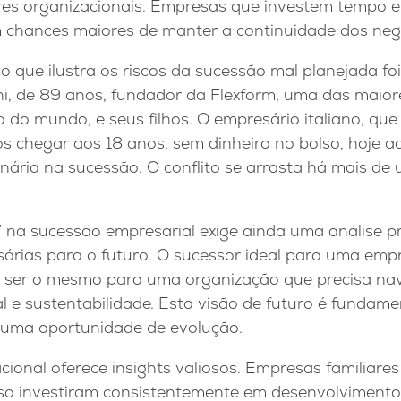
ores organizacionais. Empresas que investem tempo e
m chances maiores de manter a continuidade dos neg
que ilustra os riscos da sucessão mal planejada foi 
ni, de 89 anos, fundador da Flexform, uma das maior
io do mundo, e seus filhos. O empresário italiano, que
ós chegar aos 18 anos, sem dinheiro no bolso, hoje a
ionária na sucessão. O conflito se arrasta há mais d
 na sucessão empresarial exige ainda uma análise p
árias para o futuro. O sucessor ideal para uma empr
o ser o mesmo para uma organização que precisa na
l e sustentabilidade. Esta visão de futuro é fundame
 uma oportunidade de evolução.
acional oferece insights valiosos. Empresas familiar
o investiram consistentemente em desenvolvimento