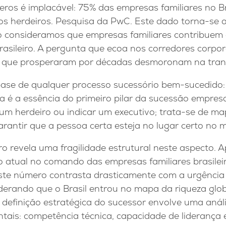
eros é implacável: 75% das empresas familiares no B
os herdeiros. Pesquisa da PwC. Este dado torna-se 
 consideramos que empresas familiares contribue
brasileiro. A pergunta que ecoa nos corredores corpor
s que prosperaram por décadas desmoronam na tran
base de qualquer processo sucessório bem-sucedido: 
a é a essência do primeiro pilar da sucessão empresa
 um herdeiro ou indicar um executivo; trata-se de m
garantir que a pessoa certa esteja no lugar certo no
ro revela uma fragilidade estrutural neste aspecto.
atual no comando das empresas familiares brasilei
ste número contrasta drasticamente com a urgência
derando que o Brasil entrou no mapa da riqueza glob
 definição estratégica do sucessor envolve uma anális
ais: competência técnica, capacidade de liderança 