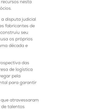
 recursos nesta
ócios.
a disputa judicial
es fabricantes de
 construiu seu
cusa os próprios
e uma década e
rospectiva das
esa de logística
vegar pela
ntal para garantir
es que atravessaram
 de talentos