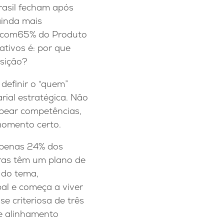
rasil fecham após
ainda mais
m com65% do Produto
ativos é: por que
sição?
definir o “quem”
rial estratégica. Não
apear competências,
 momento certo.
 Apenas 24% dos
ras têm um plano de
 do tema,
al e começa a viver
e criteriosa de três
e alinhamento