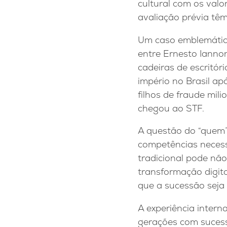
cultural com os val
avaliação prévia tê
Um caso emblemático 
entre Ernesto Ianno
cadeiras de escritór
império no Brasil ap
filhos de fraude mil
chegou ao STF.
A questão do “quem”
competências necess
tradicional pode nã
transformação digita
que a sucessão seja
A experiência intern
gerações com sucess