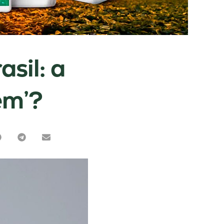
sil: a
em’?