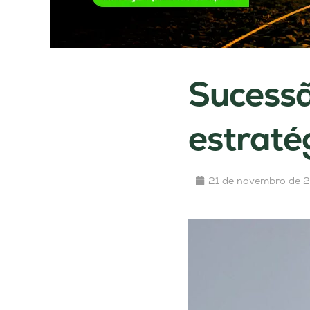
Sucessã
estraté
21 de novembro de 