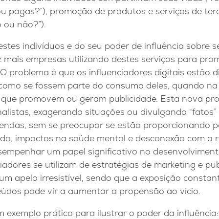
ou pagas?”), promoção de produtos e serviços de te
o ou não?”).
stes indivíduos e do seu poder de influência sobre s
z mais empresas utilizando destes serviços para pr
 O problema é que os influenciadores digitais estão 
 como se fossem parte do consumo deles, quando na 
 que promovem ou geram publicidade. Esta nova prof
alistas, exagerando situações ou divulgando “fatos”
endas, sem se preocupar se estão proporcionando pa
vida, impactos na saúde mental e desconexão com a r
esempenhar um papel significativo no desenvolvimen
ciadores se utilizam de estratégias de marketing e pub
m apelo irresistível, sendo que a exposição constan
dos pode vir a aumentar a propensão ao vício.
exemplo prático para ilustrar o poder da influência