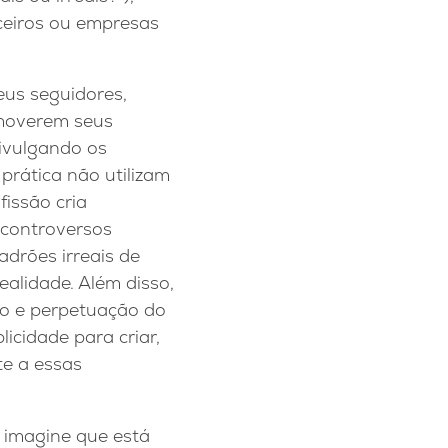
rceiros ou empresas
eus seguidores,
omoverem seus
divulgando os
prática não utilizam
issão cria
 controversos
drões irreais de
ealidade. Além disso,
to e perpetuação do
licidade para criar,
te a essas
: imagine que está