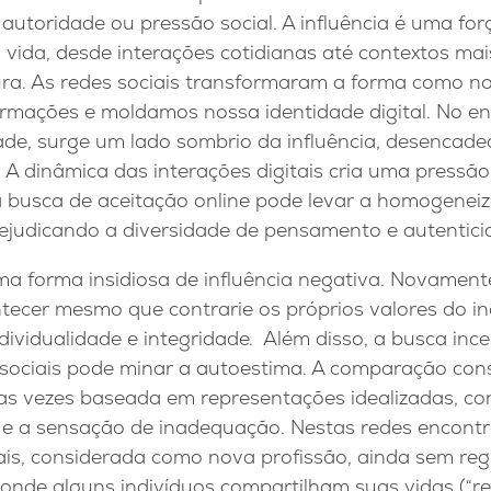
autoridade ou pressão social. A influência é uma fo
 vida, desde interações cotidianas até contextos ma
ltura. As redes sociais transformaram a forma como 
rmações e moldamos nossa identidade digital. No ent
de, surge um lado sombrio da influência, desencadea
. A dinâmica das interações digitais cria uma pressão
a busca de aceitação online pode levar a homogeneiz
judicando a diversidade de pensamento e autentici
ma forma insidiosa de influência negativa. Novament
tecer mesmo que contrarie os próprios valores do in
dividualidade e integridade. Além disso, a busca inc
 sociais pode minar a autoestima. A comparação con
as vezes baseada em representações idealizadas, con
l e a sensação de inadequação. Nestas redes encont
itais, considerada como nova profissão, ainda sem r
, onde alguns indivíduos compartilham suas vidas (“rea