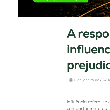
A respo
influenc
prejudic
9 de janeiro de 2024
Influência refere-se
comportamento ou car