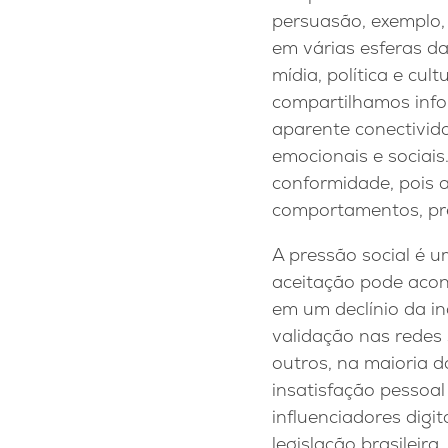
persuasão, exemplo, 
em várias esferas da
mídia, política e cu
compartilhamos info
aparente conectivida
emocionais e sociais
conformidade, pois 
comportamentos, pre
A pressão social é u
aceitação pode acon
em um declínio da in
validação nas redes
outros, na maioria d
insatisfação pessoa
influenciadores dig
legislação brasileira