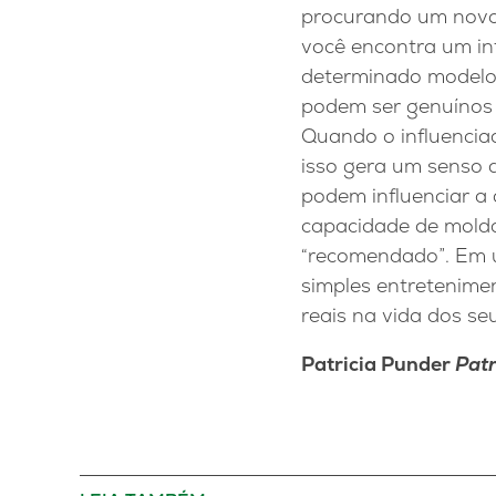
procurando um novo 
você encontra um inf
determinado modelo e
podem ser genuínos 
Quando o influenci
isso gera um senso d
podem influenciar a 
capacidade de molda
“recomendado”. Em úl
simples entretenimen
reais na vida dos se
Patricia Punder
Pat