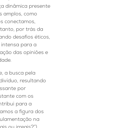
rça dinâmica presente
is amplos, como
nos conectamos,
anto, por trás da
ndo desafios éticos,
 intensa para a
ação das opiniões e
dade.
e, a busca pela
divíduo, resultando
essante por
stante com os
tribui para a
ramos a figura dos
egulamentação na
is ou irreais?”),