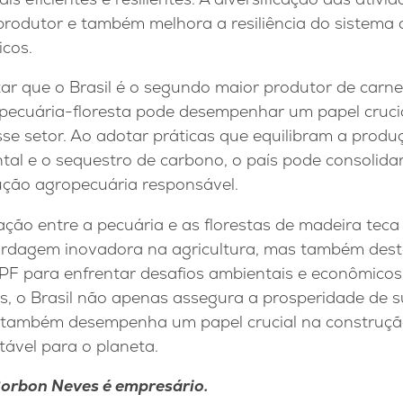
odutor e também melhora a resiliência do sistema d
icos.
tar que o Brasil é o segundo maior produtor de carn
pecuária-floresta pode desempenhar um papel cruci
sse setor. Ao adotar práticas que equilibram a produ
al e o sequestro de carbono, o país pode consolida
dução agropecuária responsável.
ração entre a pecuária e as florestas de madeira tec
rdagem inovadora na agricultura, mas também desta
PF para enfrentar desafios ambientais e econômicos
is, o Brasil não apenas assegura a prosperidade de s
 também desempenha um papel crucial na construçã
tável para o planeta.
Borbon Neves é empresário.