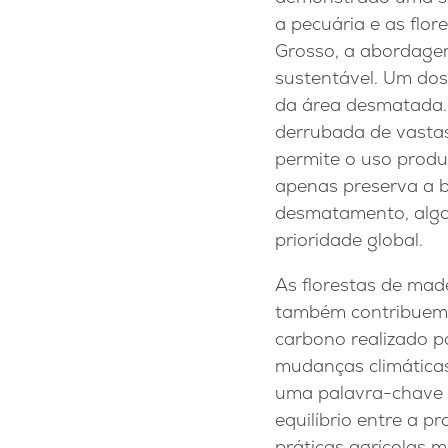
a pecuária e as flor
Grosso, a abordage
sustentável. Um dos
da área desmatada. 
derrubada de vastas 
permite o uso produ
apenas preserva a b
desmatamento, algo
prioridade global.
As florestas de mad
também contribuem p
carbono realizado p
mudanças climáticas
uma palavra-chave n
equilíbrio entre a
práticas agrícolas ma