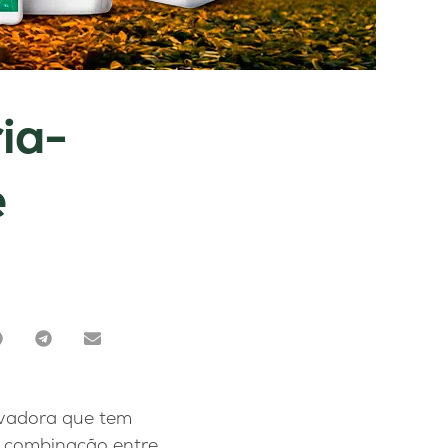
ia-
e
novadora que tem
a combinação entre