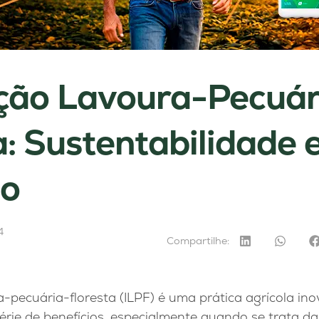
ção Lavoura-Pecuár
a: Sustentabilidade 
ão
4
Compartilhe:
a-pecuária-floresta (ILPF) é uma prática agrícola i
ie de benefícios, especialmente quando se trata d