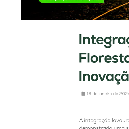
Integra
Florest
Inovaç
16 de janeiro de 202
A integração lavour
demonstrado uma sér