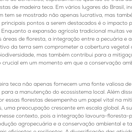
estas de madeira teca. Em vários lugares do Brasil, i
m tem se mostrado não apenas lucrativa, mas tamb
 principais pontos a serem destacados é o impacto p
Enquanto a expansão agrícola tradicional muitas ve
áreas de floresta, a integração entre a pecuária e a
tivo da terra sem comprometer a cobertura vegetal or
iodiversidade, mas também contribui para a mitigaç
 crucial em um momento em que a conservação amb
eira teca não apenas fornecem uma fonte valiosa d
ara a manutenção do ecossistema local. Além disso
or essas florestas desempenha um papel vital na mi
, uma preocupação crescente em escala global. A su
esse contexto, pois a integração lavoura-floresta-
 produção agropecuária e a conservação ambiental e
is eficientes e resilientes. A diversificação das ativi