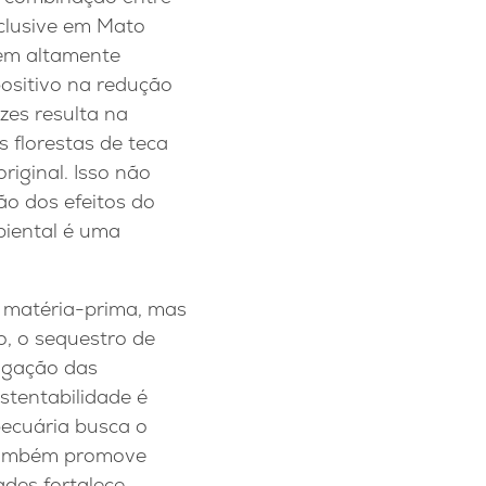
nclusive em Mato
ém altamente
ositivo na redução
zes resulta na
s florestas de teca
iginal. Isso não
ão dos efeitos do
iental é uma
e matéria-prima, mas
, o sequestro de
tigação das
stentabilidade é
pecuária busca o
 também promove
dades fortalece